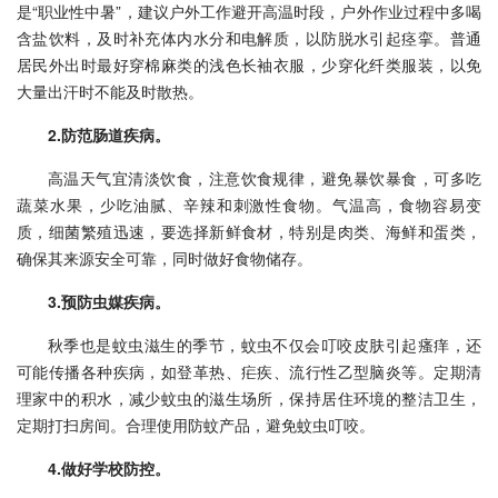
是“职业性中暑”，建议户外工作避开高温时段，户外作业过程中多喝
含盐饮料，及时补充体内水分和电解质，以防脱水引起痉挛。普通
居民外出时最好穿棉麻类的浅色长袖衣服，少穿化纤类服装，以免
大量出汗时不能及时散热。
2.防范肠道疾病。
高温天气宜清淡饮食，注意饮食规律，避免暴饮暴食，可多吃
蔬菜水果，少吃油腻、辛辣和刺激性食物。气温高，食物容易变
质，细菌繁殖迅速，要选择新鲜食材，特别是肉类、海鲜和蛋类，
确保其来源安全可靠，同时做好食物储存。
3.预防虫媒疾病。
秋季也是蚊虫滋生的季节，蚊虫不仅会叮咬皮肤引起瘙痒，还
可能传播各种疾病，如登革热、疟疾、流行性乙型脑炎等。定期清
理家中的积水，减少蚊虫的滋生场所，保持居住环境的整洁卫生，
定期打扫房间。合理使用防蚊产品，避免蚊虫叮咬。
4.做好学校防控。