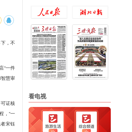
导下，不
店“一件
和智慧审
看电视
许可证核
程，“一
记者宋钰