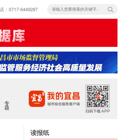
717-6449287
专题
读报纸