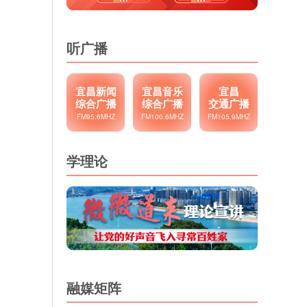
听广播
宜昌新闻
宜昌音乐
宜昌
综合广播
综合广播
交通广播
FM95.6MHZ
FM100.6MHZ
FM105.9MHZ
学理论
融媒矩阵