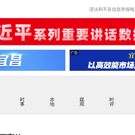
违法和不良信息举报电话：0
广告
时事
本地
媒观
时评