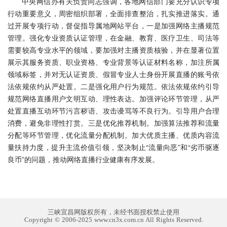
中央网信办有关负责同志强调，各地网信部门要充分认识专项
行动重要意义，周密组织部署，全面排查整治，扎实推进落实。通
过开展专项行动，督促指导属地网站平台，一是加强网络主播规范
管理。强化专业资质认证管理，在金融、教育、医疗卫生、司法等
需要较高专业水平的领域，要加强对主播资质核验，并在显著位置
展示其服务资质、职业资格、专业背景等认证材料名称，加注所属
领域标签，并对无认证资质、假冒专业人士身份开展直播的账号依
法依规依约从严处置。二是强化用户行为规范。依法依规依约引导
规范网络直播用户文明互动、理性表达。加强评论环节管理，从严
处置直播互动环节污言秽语、攻击谩骂等不良行为。引导用户合理
消费，避免非理性打赏。三是优化推荐机制。加强算法推荐和流量
分配等环节管理，优化流量分配机制。加大优质主播、优质内容流
量扶持力度，提升主流价值引领，坚决制止“流量向恶”和“劣币驱逐
良币”的问题，推动网络直播行业健康有序发展。
三峡宜昌网版权所有，未经书面授权禁止使用
Copyright © 2006-2025 www.cn3x.com.cn All Rights Reserved.