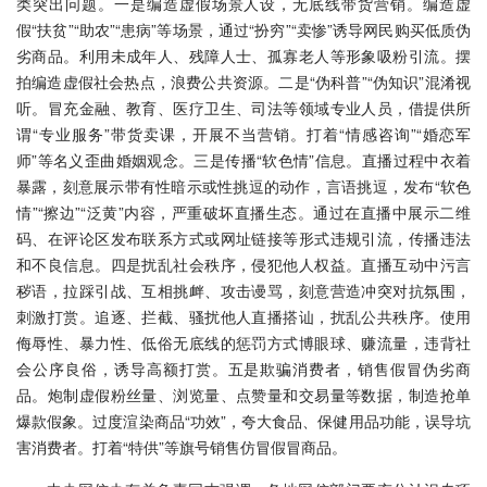
类突出问题。一是编造虚假场景人设，无底线带货营销。编造虚
假“扶贫”“助农”“患病”等场景，通过“扮穷”“卖惨”诱导网民购买低质伪
劣商品。利用未成年人、残障人士、孤寡老人等形象吸粉引流。摆
拍编造虚假社会热点，浪费公共资源。二是“伪科普”“伪知识”混淆视
听。冒充金融、教育、医疗卫生、司法等领域专业人员，借提供所
谓“专业服务”带货卖课，开展不当营销。打着“情感咨询”“婚恋军
师”等名义歪曲婚姻观念。三是传播“软色情”信息。直播过程中衣着
暴露，刻意展示带有性暗示或性挑逗的动作，言语挑逗，发布“软色
情”“擦边”“泛黄”内容，严重破坏直播生态。通过在直播中展示二维
码、在评论区发布联系方式或网址链接等形式违规引流，传播违法
和不良信息。四是扰乱社会秩序，侵犯他人权益。直播互动中污言
秽语，拉踩引战、互相挑衅、攻击谩骂，刻意营造冲突对抗氛围，
刺激打赏。追逐、拦截、骚扰他人直播搭讪，扰乱公共秩序。使用
侮辱性、暴力性、低俗无底线的惩罚方式博眼球、赚流量，违背社
会公序良俗，诱导高额打赏。五是欺骗消费者，销售假冒伪劣商
品。炮制虚假粉丝量、浏览量、点赞量和交易量等数据，制造抢单
爆款假象。过度渲染商品“功效”，夸大食品、保健用品功能，误导坑
害消费者。打着“特供”等旗号销售仿冒假冒商品。