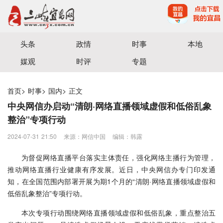
宜昌三峡融媒体中心主办
头条
政情
时事
本地
媒观
时评
专题
首页
>
时事
>
国内
>
正文
中央网信办启动“清朗·网络直播领域虚假和低俗乱象
整治”专项行动
2024-07-31 21:50
来源：网信中国
编辑：韩露
为督促网络直播平台落实主体责任，强化网络主播行为管理，
推动网络直播行业健康有序发展。近日，中央网信办专门印发通
知，在全国范围内部署开展为期1个月的“清朗·网络直播领域虚假和
低俗乱象整治”专项行动。
本次专项行动围绕网络直播领域虚假和低俗乱象，重点整治五