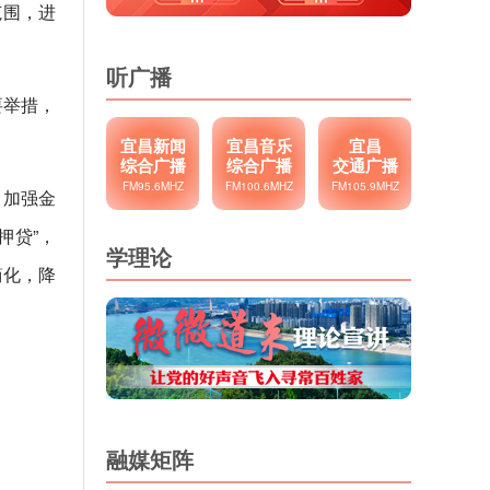
范围，进
听广播
要举措，
宜昌新闻
宜昌音乐
宜昌
综合广播
综合广播
交通广播
FM95.6MHZ
FM100.6MHZ
FM105.9MHZ
，加强金
押贷”，
学理论
简化，降
融媒矩阵