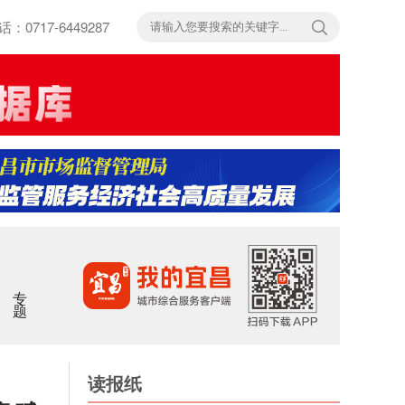
717-6449287
专题
读报纸