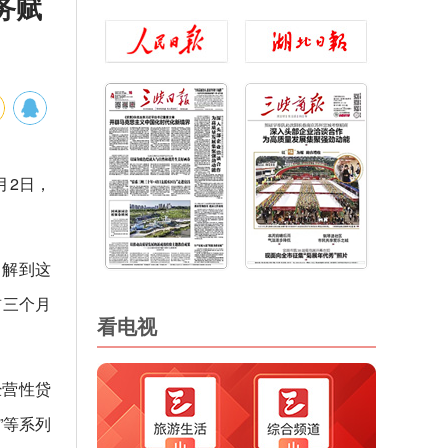
务赋
月2日，
了解到这
前三个月
看电视
经营性贷
”等系列