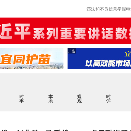
违法和不良信息举报电话：0
广告
时事
本地
媒观
时评