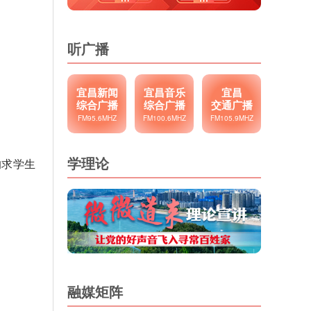
听广播
宜昌新闻
宜昌音乐
宜昌
综合广播
综合广播
交通广播
FM95.6MHZ
FM100.6MHZ
FM105.9MHZ
学理论
的求学生
融媒矩阵