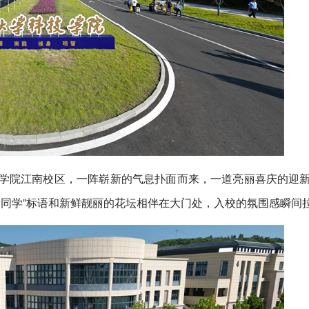
技学院江南校区，一阵崭新的气息扑面而来，一道亮丽喜庆的迎
级新同学”标语和新鲜靓丽的花坛相伴在大门处，入校的氛围感瞬间