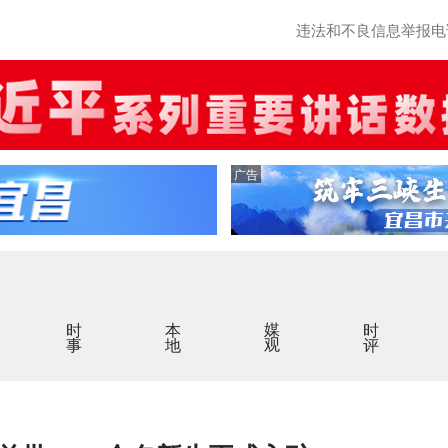
违法和不良信息举报电话：0
广告
时事
本地
媒观
时评