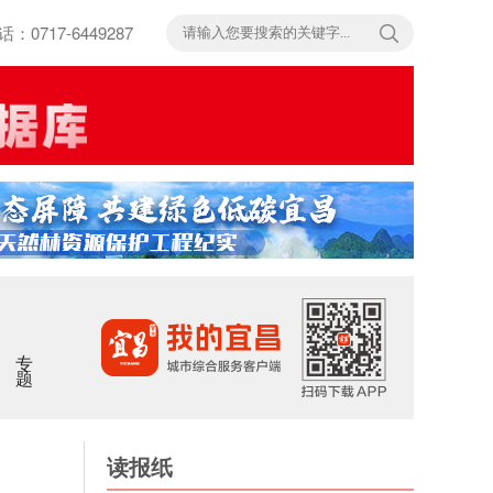
717-6449287
专题
读报纸