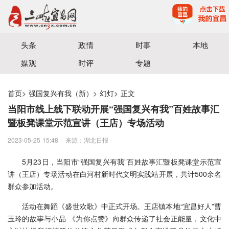
宜昌三峡融媒体中心主办
头条
政情
时事
本地
媒观
时评
专题
首页
>
强国复兴有我（新）
>
幻灯
>
正文
当阳市线上线下联动开展“强国复兴有我”百姓故事汇
暨板凳课堂示范宣讲（王店）专场活动
2023-05-25 15:48
来源：湖北日报
5月23日，当阳市“强国复兴有我”百姓故事汇暨板凳课堂示范宣
讲（王店）专场活动在白河村新时代文明实践站开展，共计500余名
群众参加活动。
活动在舞蹈《盛世欢歌》中正式开场。王店镇本地“宜昌好人”曹
玉玲的故事与小品 《为你点赞》向群众传递了社会正能量，文化中