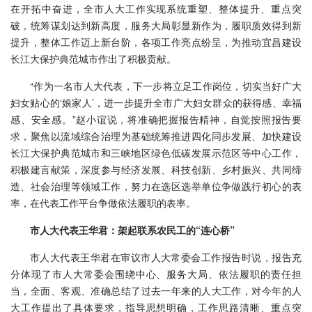
在开拓中奋进，全市人大工作实现系统重塑、整体提升、重点突
破，统筹谋划达到新高度，服务大局彰显新作为，履职质效得到新
提升，整体工作迈上新台阶，各项工作亮点纷呈，为推动宜昌建设
长江大保护典范城市作出了积极贡献。
“作为一名市人大代表，下一步将立足工作岗位，切实当好广大
妇女贴心的‘娘家人’，进一步提升全市广大妇女群众的获得感、幸福
感、安全感。”赵小谊说，将准确把握报告精神，自觉按照报告要
求，聚焦以流域综合治理为基础统筹推进四化同步发展、加快建设
长江大保护典范城市和三峡地区绿色低碳发展示范区等中心工作，
积极建言献策，深度参与经济发展、科技创新、乡村振兴、共同缔
造、社会治理等领域工作，努力在选区选举单位争做践行初心的表
率，在代表工作平台争做依法履职的表率。
市人大代表王华君：架起联系农民工的“连心桥”
市人大代表王华君在审议市人大常委会工作报告时说，报告充
分体现了市人大常委会围绕中心、服务大局、依法履职的责任担
当，全面、客观、准确总结了过去一年来的人大工作，对今年的人
大工作提出了具体要求，指导思想明确，工作思路清晰、重点突