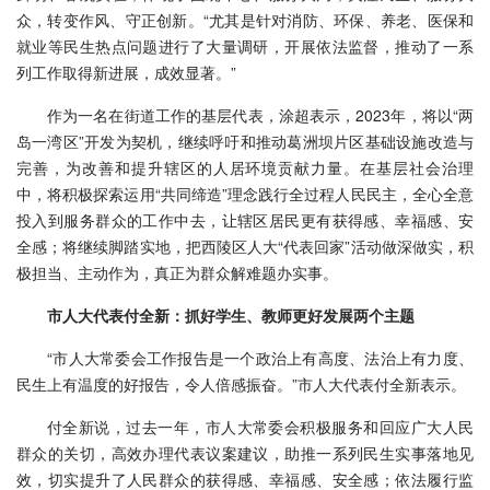
众，转变作风、守正创新。“尤其是针对消防、环保、养老、医保和
就业等民生热点问题进行了大量调研，开展依法监督，推动了一系
列工作取得新进展，成效显著。”
作为一名在街道工作的基层代表，涂超表示，2023年，将以“两
岛一湾区”开发为契机，继续呼吁和推动葛洲坝片区基础设施改造与
完善，为改善和提升辖区的人居环境贡献力量。在基层社会治理
中，将积极探索运用“共同缔造”理念践行全过程人民民主，全心全意
投入到服务群众的工作中去，让辖区居民更有获得感、幸福感、安
全感；将继续脚踏实地，把西陵区人大“代表回家”活动做深做实，积
极担当、主动作为，真正为群众解难题办实事。
市人大代表付全新：抓好学生、教师更好发展两个主题
“市人大常委会工作报告是一个政治上有高度、法治上有力度、
民生上有温度的好报告，令人倍感振奋。”市人大代表付全新表示。
付全新说，过去一年，市人大常委会积极服务和回应广大人民
群众的关切，高效办理代表议案建议，助推一系列民生实事落地见
效，切实提升了人民群众的获得感、幸福感、安全感；依法履行监