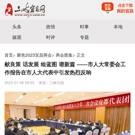
宜昌三峡融媒体中心主办
头条
政情
时事
本地
媒观
时评
专题
首页
>
聚焦2023宜昌两会
>
两会图集
>
正文
献良策 话发展 绘蓝图 谱新篇 ——市人大常委会工
作报告在市人大代表中引发热烈反响
2023-01-06 09:55
来源：三峡日报