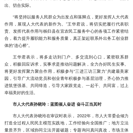
出、切合实际。
“将坚持以服务人民群众为出发点和落脚点，更好发挥人大代表
作用，展现人大代表的新作为。”王华君说，将切实把履行代表职
责、发挥代表作用与秭归县在宜农民工服务中心的各项工作紧密结
合，着力提升履职能力和服务质量，真正架起联系外出务工创业群
体的“连心桥”。
王华君表示，将多走访到门户、多交流到心口，紧密联系群
众，积极回应诉求，实事求是推动问题解决，全力办好民生实事。
将更好发挥聚力聚合作用，积极参与“三进三访三聚力”共建最美家
园，引导广大流动党员和创业青年积极参与基层治理，齐心协力推
进筑堡强基、共同缔造，引导大家跟党走、一起干、共同富，过上
幸福美好的生活。
市人大代表孙晓玲：蓝图催人奋进 奋斗正当其时
市人大代表孙晓玲在审议时表示， 2022年，市人大常委会倾力
打造全过程人民民主模范实践地，工作经验向全国推广；地方立法
量质齐升，区域协同立法开篇破题；专题询问真问真改，市场主体