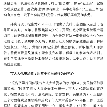
纷纷点赞；执法检查动真碰硬，打出“组合拳”、护好“长江美”；议案
办理成效显著，建议办理“件件有回应，事事有落实”；“三在三争”活
动有声有色，云平台功能更加完善，代表履职渠道更加多元。
孙晓玲说，报告对2023年工作做出了安排，蓝图催人奋进，奋
斗正当其时。今年，将聚焦群众关切，开展住宅小区物业管理专题
询问，调研海绵城市建设管理，力争推动解决一部分群众关心的热
点难点问题；聚焦中心大局，紧扣长江大保护典范城市建设，持续
关注长江、清江、黄柏河流域治理和生态修复，听取相关工作报
告，督促审议意见落实；聚焦提升本领，积极主动参加代表培训，
在学习实践中不断提升工作能力和履职本领，以更大作为助力宜昌
高质量发展。
市人大代表涂超：用实干担当践行为民初心
“报告字里行间体现出市人大常委会的政治担当、为民情怀和履
职追求。”聆听了市人大常委会工作报告，市人大代表涂超由衷感
叹，报告从政治引领、法治保障、监督支持、民主聚力和守正创新
五个方面客观全面总结和反映了市人大常委会2022年的工作，主题
鲜明、客观实在，体现了围绕中心、服务大局，关注民生、服务大