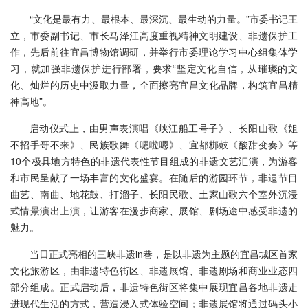
“文化是最有力、最根本、最深沉、最生动的力量。”市委书记王
立，市委副书记、市长马泽江高度重视精神文明建设、非遗保护工
作，先后前往宜昌博物馆调研，并举行市委理论学习中心组集体学
习，就加强非遗保护进行部署，要求“坚定文化自信，从璀璨的文
化、灿烂的历史中汲取力量，全面擦亮宜昌文化品牌，构筑宜昌精
神高地”。
启动仪式上，由男声表演唱《峡江船工号子》、长阳山歌《姐
不招手哥不来》、民族歌舞《嗯啦嗯》、宜都梆鼓《酸甜变奏》等
10个极具地方特色的非遗代表性节目组成的非遗文艺汇演，为游客
和市民呈献了一场丰富的文化盛宴。在随后的游园环节，非遗节目
曲艺、南曲、地花鼓、打溜子、长阳民歌、土家山歌六个室外沉浸
式情景演出上演，让游客在漫步商家、展馆、剧场途中感受非遗的
魅力。
当日正式亮相的三峡非遗in巷，是以非遗为主题的宜昌城区首家
文化旅游区，由非遗特色街区、非遗展馆、非遗剧场和商业业态四
部分组成。正式启动后，非遗特色街区将集中展现宜昌各地非遗走
进现代生活的方式，营造浸入式体验空间；非遗展馆将通过码头小