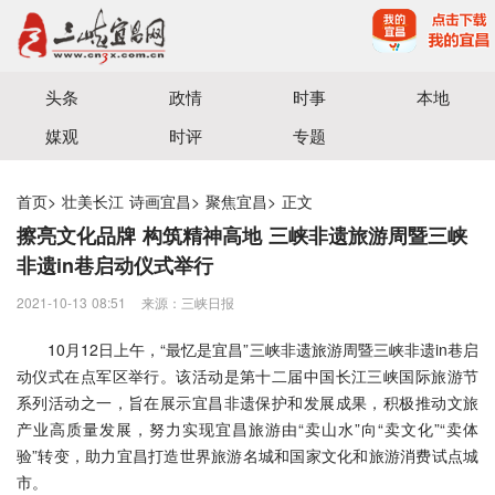
宜昌三峡融媒体中心主办
头条
政情
时事
本地
媒观
时评
专题
首页
>
壮美长江 诗画宜昌
>
聚焦宜昌
>
正文
擦亮文化品牌 构筑精神高地 三峡非遗旅游周暨三峡
非遗in巷启动仪式举行
2021-10-13 08:51
来源：三峡日报
10月12日上午，“最忆是宜昌”三峡非遗旅游周暨三峡非遗in巷启
动仪式在点军区举行。该活动是第十二届中国长江三峡国际旅游节
系列活动之一，旨在展示宜昌非遗保护和发展成果，积极推动文旅
产业高质量发展，努力实现宜昌旅游由“卖山水”向“卖文化”“卖体
验”转变，助力宜昌打造世界旅游名城和国家文化和旅游消费试点城
市。