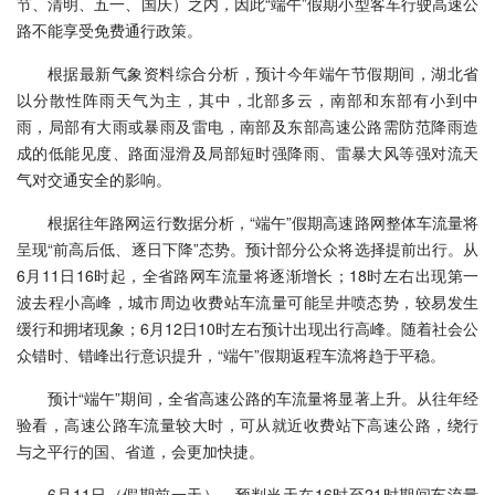
节、清明、五一、国庆）之内，因此“端午”假期小型客车行驶高速公
路不能享受免费通行政策。
根据最新气象资料综合分析，预计今年端午节假期间，湖北省
以分散性阵雨天气为主，其中，北部多云，南部和东部有小到中
雨，局部有大雨或暴雨及雷电，南部及东部高速公路需防范降雨造
成的低能见度、路面湿滑及局部短时强降雨、雷暴大风等强对流天
气对交通安全的影响。
根据往年路网运行数据分析，“端午”假期高速路网整体车流量将
呈现“前高后低、逐日下降”态势。预计部分公众将选择提前出行。从
6月11日16时起，全省路网车流量将逐渐增长；18时左右出现第一
波去程小高峰，城市周边收费站车流量可能呈井喷态势，较易发生
缓行和拥堵现象；6月12日10时左右预计出现出行高峰。随着社会公
众错时、错峰出行意识提升，“端午”假期返程车流将趋于平稳。
预计“端午”期间，全省高速公路的车流量将显著上升。从往年经
验看，高速公路车流量较大时，可从就近收费站下高速公路，绕行
与之平行的国、省道，会更加快捷。
6月11日（假期前一天），预判当天在16时至21时期间车流量