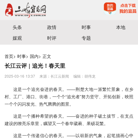
宜昌三峡融媒体中心主办
头条
政情
时事
本地
媒观
时评
专题
首页
>
时事
>
国内
>
正文
长江云评 | 追光！春天里
2025-03-16 13:37
来源：​长江云新闻
编辑：胡伟龙
这是一个追光奋进的春天。——荆楚大地一派繁忙景象，在乡
村、工厂、港口、街巷，一个个“
追光者
”
努力坚守、开拓创新，映照
一个个闪闪发光、热气腾腾的图景。
这是一个播种希望的春天。——奋进的种子破土拔节，在支点
建设的嘹亮乐章里，瞩望又一个春华葳蕤、果硕花繁。
这是一个传递信心的春天。——以崭新的气象，起笔描画心中