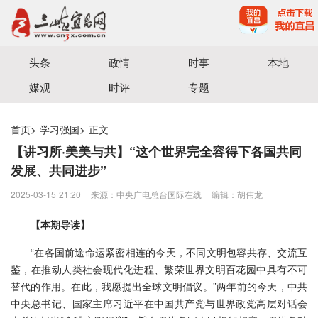
宜昌三峡融媒体中心主办
头条
政情
时事
本地
媒观
时评
专题
首页
>
学习强国
>
正文
【讲习所·美美与共】“这个世界完全容得下各国共同
发展、共同进步”
2025-03-15 21:20
来源：中央广电总台国际在线
编辑：胡伟龙
【本期导读】
“在各国前途命运紧密相连的今天，不同文明包容共存、交流互
鉴，在推动人类社会现代化进程、繁荣世界文明百花园中具有不可
替代的作用。在此，我愿提出全球文明倡议。”两年前的今天，中共
中央总书记、国家主席习近平在中国共产党与世界政党高层对话会