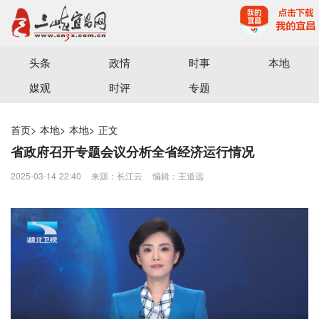
宜昌三峡融媒体中心主办
头条
政情
时事
本地
媒观
时评
专题
首页
>
本地
>
本地
>
正文
省政府召开专题会议分析全省经济运行情况
2025-03-14 22:40
来源：长江云
编辑：王道远