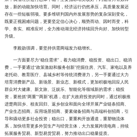
放，新的动能加快培育。同时，经济运行仍然承压，高质量发展还
存在一些短板弱项。要多维研判国内外发展形势的复杂深刻变化，
既要正视困难问题，更要坚定信心决心，顺势而动、因时而变，科
学、务实、精准应对，全力推动湖北经济持续回升向好、加快转型
升级。
李殿勋强调，要坚持供需两端发力稳增长。
一方面要尽力“稳住需求”，着力稳消费、稳投资、稳出口。稳消
费，一手要通过“政策激励和服务创新”挖掘住房、汽车、家电以及养
老托幼、教育医疗、县城乡村等传统消费潜力，另一手要通过大力
培育消费新产品、新场景、新业态、新模式，更加积极地回应人民
群众对大健康、新文旅、泛娱乐、智能化等领域新的需求；稳投
资，要抢抓“两重”“两新”机遇，在扩大政府投资的同时，通过积极推
进楚商回乡、校友回归、返乡创业和面向全球开展产业链条招商、
产业生态招商、应用场景招商、要素储备招商与高端科创招商，引
导和撬动更多社会投资；稳出口，要重构开放通道，重塑物流体
系，加快培育更多外贸生产与经营主体，大力发展跨境电商，持续
拓展服务贸易、新型易货贸易，努力推动出口稳量提质。