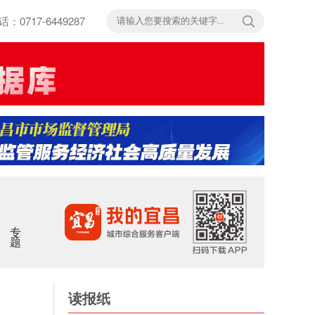
717-6449287
专题
读报纸