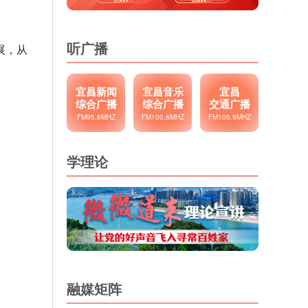
听广播
展，从
宜昌新闻
宜昌音乐
宜昌
综合广播
综合广播
交通广播
FM95.6MHZ
FM100.6MHZ
FM105.9MHZ
学理论
融媒矩阵