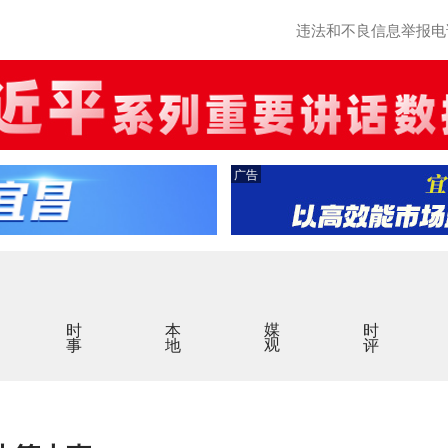
违法和不良信息举报电话：0
广告
时事
本地
媒观
时评