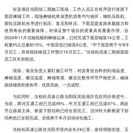
在该项目当阳段二期施工现场，工作人员正在有序进行道路下
面层摊铺工作，现场摊铺机将滚烫的沥青均匀铺开，钢轮压路机、
胶轮压路机有序进行初压、复压和终压。下面层是道路承载能力和
使用寿命的重要保障，对保证整个项目的质量具有重要作用。自
2024年11月试验段顺利摊铺以来，已经完成下面层铺装14公里，工
程量约占总量的15%。中面层也已铺装9公里。“中下面层将于今年9
月完工，所有路段铺设工作预计10月完工。”当枝松高速二期路面面
层工区长孙凯说。
现场，项目负责人紧盯施工环节，对沥青混合料的到场温度、
摊铺温度、碾压温度、摊铺厚度、碾压次数等环节严格把关，确保
路段铺筑衔接有序、优质高效、一次成型。
与此同时，当枝松高速公路当阳段其他项目也在同步推进中。
当前，两河互通工程已完成95%，半月互通工程已完成97%，两处
节点路基主体、桥梁下部结构已经全部完工。沮河特大桥桥梁下部
结构也已全部完成。全线将于本月启动绿化施工。
当枝松高速公路在当阳市境内全长24公里，途经坝陵街道、玉