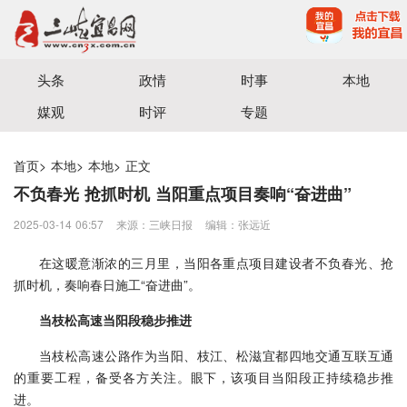
宜昌三峡融媒体中心主办
头条
政情
时事
本地
媒观
时评
专题
首页
>
本地
>
本地
>
正文
不负春光 抢抓时机 当阳重点项目奏响“奋进曲”
2025-03-14 06:57
来源：三峡日报
编辑：张远近
在这暖意渐浓的三月里，当阳各重点项目建设者不负春光、抢
抓时机，奏响春日施工“奋进曲”。
当枝松高速当阳段稳步推进
当枝松高速公路作为当阳、枝江、松滋宜都四地交通互联互通
的重要工程，备受各方关注。眼下，该项目当阳段正持续稳步推
进。