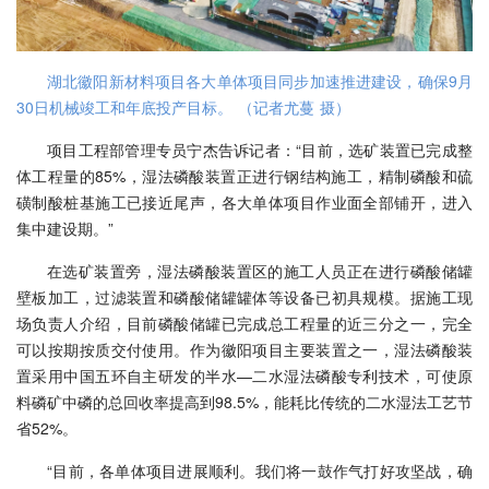
湖北徽阳新材料项目各大单体项目同步加速推进建设，确保9月
30日机械竣工和年底投产目标。 （记者尤蔓 摄）
项目工程部管理专员宁杰告诉记者：“目前，选矿装置已完成整
体工程量的85%，湿法磷酸装置正进行钢结构施工，精制磷酸和硫
磺制酸桩基施工已接近尾声，各大单体项目作业面全部铺开，进入
集中建设期。”
在选矿装置旁，湿法磷酸装置区的施工人员正在进行磷酸储罐
壁板加工，过滤装置和磷酸储罐罐体等设备已初具规模。据施工现
场负责人介绍，目前磷酸储罐已完成总工程量的近三分之一，完全
可以按期按质交付使用。作为徽阳项目主要装置之一，湿法磷酸装
置采用中国五环自主研发的半水—二水湿法磷酸专利技术，可使原
料磷矿中磷的总回收率提高到98.5%，能耗比传统的二水湿法工艺节
省52%。
“目前，各单体项目进展顺利。我们将一鼓作气打好攻坚战，确