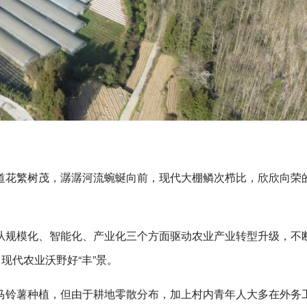
道花繁树茂，潺潺河流蜿蜒向前，现代大棚鳞次栉比，欣欣向荣
从规模化、智能化、产业化三个方面驱动农业产业转型升级，不
现代农业沃野好“丰”景。
马铃薯种植，但由于耕地零散分布，加上村内青年人大多在外务