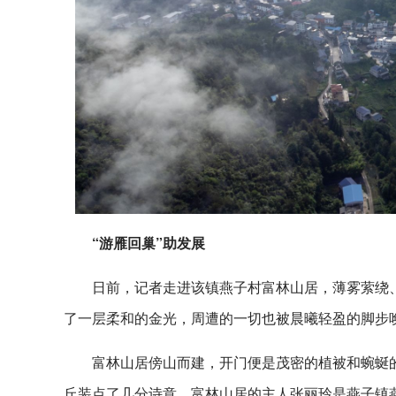
“游雁回巢”助发展
日前，记者走进该镇燕子村富林山居，薄雾萦绕
了一层柔和的金光，周遭的一切也被晨曦轻盈的脚步
富林山居傍山而建，开门便是茂密的植被和蜿蜒
丘装点了几分诗意。富林山居的主人张丽玲是燕子镇燕