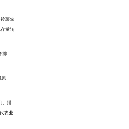
马铃薯农
地存量转
齐排
帆风
机、播
现代农业