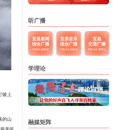
听广播
宜昌新闻
宜昌音乐
宜昌
综合广播
综合广播
交通广播
FM95.6MHZ
FM100.6MHZ
FM105.9MHZ
学理论
它镀上
落的山
融媒矩阵
“最美民