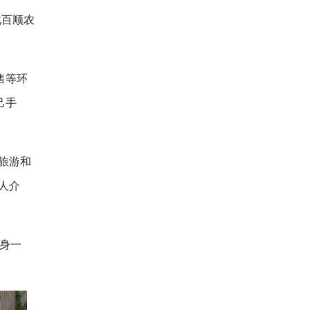
北百顺农
售等环
己手
旅游和
人介
摇身一