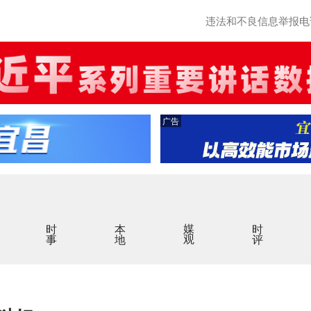
违法和不良信息举报电话：0
广告
时事
本地
媒观
时评