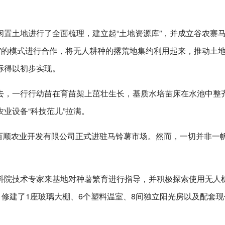
置土地进行了全面梳理，建立起“土地资源库”，并成立谷农寨
”的模式进行合作，将无人耕种的撂荒地集约利用起来，推动土
标得以初步实现。
去，一行行幼苗在育苗架上茁壮生长，基质水培苗床在水池中整
业设备“科技范儿”拉满。
湖北百顺农业开发有限公司正式进驻马铃薯市场。然而，一切并非一
。
科院技术专家来基地对种薯繁育进行指导，并积极探索使用无人
，修建了1座玻璃大棚、6个塑料温室、8间独立阳光房以及配套