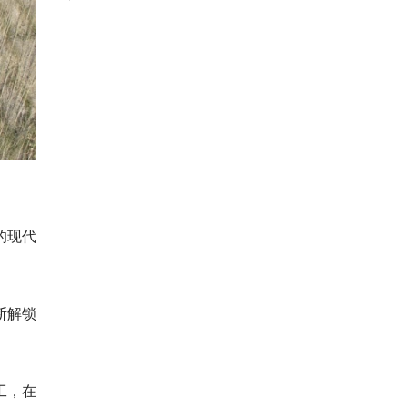
的现代
断解锁
工，在