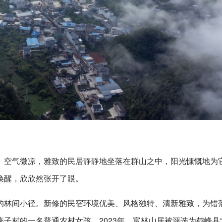
、空气微凉，雅致的民居静静地坐落在群山之中，阳光慷慨地为
唤醒，欣欣然张开了眼。
的林间小径。新修的民宿环境优美、风格独特、清新雅致，为错
子村的一名普通农村女孩。2023年，富林山居被评选为鹤峰县