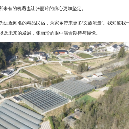
前所未有的机遇也让张丽玲的信心更加坚定。
为远近闻名的精品民宿，为家乡带来更多‘文旅流量’。我知道我
”谈及未来的发展，张丽玲的眼中满含期待与憧憬。