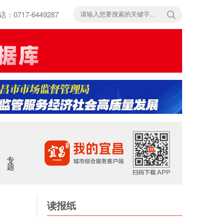
717-6449287
专题
读报纸