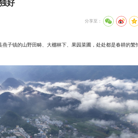
景独好
分享至：
县燕子镇的山野田畴、大棚林下、果园菜圃，处处都是春耕的繁