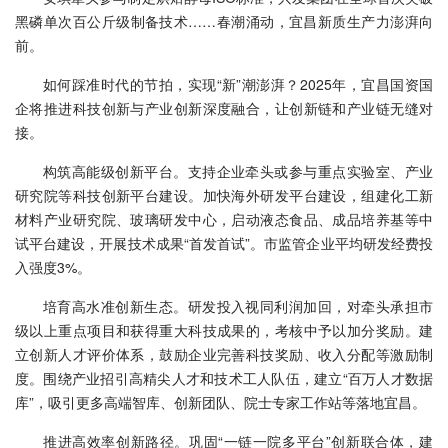
黑磷单次百公斤级制备技术……春潮涌动，宜昌新质生产力澎湃向
前。
如何踩准时代的节拍，实现“新”潮澎湃？2025年，宜昌国资国
企将推进科技创新与产业创新深度融合，让创新链和产业链无缝对
接。
构筑高能级创新平台。支持企业牵头或参与重点实验室、产业
研究院等科技创新平台建设。加快海外研发平台建设，组建化工新
材料产业研究院、玻璃研发中心，启动液态食品、成品培养基等中
试平台建设，开展技术成果“首发首试”。市监管企业平均研发经费投
入强度3%。
培育高水准创新生态。研发投入视同利润加回，对牵头承担市
级以上重点项目和获得重大科技成果的，考核中予以加分奖励。建
立创新人才评价体系，鼓励企业完善科技奖励、收入分配等激励制
度。围绕产业招引高精尖人才和技术工人队伍，建立“百万人才数据
库”，吸引更多高端智库、创新团队、院士专家工作站等落地宜昌。
推进高效率创新路径。巩固“一链一院多平台”创新联合体，建