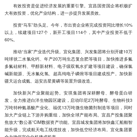
有效投资是促进经济发展的重要引擎。宜昌国资国企将积极扩
大有效投资，优化产业结构，进一步提升发展质效。
投资“马车”劲头足。今年，市出资企业将完成投资同比增长10%
以上，续建项目127个，新开工项目114个，其中产业投资不低于
60%。
推动“当家”产业迭代升级。宜化集团、兴发集团将分别开建10万
吨球状二水氯化钙、年产20万吨生态复合肥等项目，加快推进多氟
多氟硅材料、甲醇新材料、电子级双氧水扩建等项目建设，确保氯
碱新能源、无水氟化氢、超高纯电子磷焥等项目建成投产。加快新
疆天运合成氨、远安吉星黄磷等装置升级改造。
加快新兴产业聚能起势。安琪集团将深耕酵母、酵母蛋白研
发，全力推进白洋生物园区建设，启动印尼2万吨酵母、生物科技3
万吨特种氨基酸产业化、福优13万吨微生物菌剂制造等项目，同时
加大产业链上下游并购重组，加快全球产能布局。宜昌产投集团聚
焦放大“数公基”CIM数据资产功能。宜昌城发集团将加快鑫汇船舶智
能升级，完成航天电工线缆技改，加快低空经济布局。宜化集团要
全力确保宜化化机建成投产。