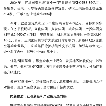
2024年，宜昌国资系统“五个一”产业链招商引资586.85亿元，
多氟多、美琪、万华等头部企业落户宜昌。磷化工供应链上链企业
504家、“三峡e链”上链企业355家。
今年，宜昌国资系统定下年度招商目标440亿元。目标如何实
现？任务书很明晰。宜化集团、兴发集团、城发集团、产投集团分
别完成2个50亿元项目；安琪集团、湖北三峡文旅集团分别完成2个
10亿元项目。三峡国际机场扩大航空口岸影响力，新签约1至2家航
空运输企业落户。宜粮集团抢抓功能性改革机遇，加强与粮食龙头
企业深度合作，提升企业核心竞争力。
优化“引商渠道”。聚焦全市产业规划，发挥地区比较优势，以资
源、资产、资本“三资”引商，吸引更多瞪羚企业落户宜昌，推动产业
链升级迭代。
做好“稳商服务”。建强招商专班，成立服务团队，组织央地合作
对接会、国企民企座谈会，全方位提升招商质效。
向新提质，让创新链和产业链无缝对接
安琪牵头参与制定烘焙酵母ISO标准，兴发集团在全球首次突破