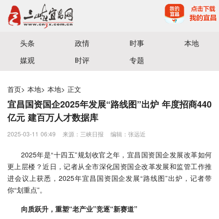
宜昌三峡融媒体中心主办
头条
政情
时事
本地
媒观
时评
专题
首页
>
本地
>
本地
>
正文
宜昌国资国企2025年发展“路线图”出炉 年度招商440
亿元 建百万人才数据库
2025-03-11 06:49
来源：三峡日报
编辑：张远近
2025年是“十四五”规划收官之年，宜昌国资国企发展改革如何
更上层楼？近日，记者从全市深化国资国企改革发展和监管工作推
进会议上获悉，2025年宜昌国资国企发展“路线图”出炉，记者带
你“划重点”。
向质跃升，重塑“老产业”竞逐“新赛道”