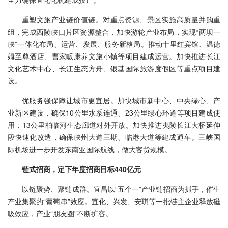
重塑文旅产业链价值链。对重点资源、景区实施高质量并购重
组，完成西陵峡口片区资源整合，加快游轮产业布局，实现“两坝一
峡”一体化布局、运营、发展、服务新格局。推动十里红宾馆、温德
姆至尊酒店、曹家畈康养文旅小镇等项目建成运营。加快推进长江
文化艺术中心、长江生态方舟、银基国际旅游度假区等重点项目建
设。
优服务强保障让城市更宜居。加快城市新中心、中央绿心、产
业新区建设，确保10公里水系连通、23公里绿心环道等项目建成使
用，13公里柏临河生态廊道对外开放。加快推进夷陵长江大桥延伸
段快速化改造，确保峡州大道三期、临港大道等建成通车。三峡国
际机场进一步开发东南亚国际航线，做大客货规模。
链式招商，定下年度招商目标440亿元
以链聚势、聚链成群。宜昌以“五个一”产业链招商为抓手，催生
产业集聚的“葡萄串”效应。宜化、兴发、安琪等一批链主企业释放磁
吸效应，产业“朋友圈”不断扩容。