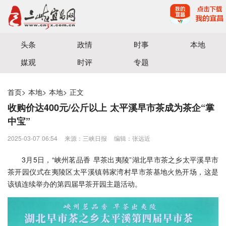
宜昌三峡融媒体中心主办
头条
政情
时事
本地
媒观
时评
专题
首页
>
本地
>
本地
>
正文
收购价达400元/公斤以上 太平溪早市茶成为茶企“掌
中宝”
2025-03-07 06:54
来源：三峡日报
编辑：张远近
3月5日，“峡州茗品香 早茶出夷陵”湖北早市茶之乡太平溪早市
茶开园仪式在夷陵区太平溪镇韩家湾村早市茶基地火热开场，这是
该镇连续举办的第四届早茶开园主题活动。