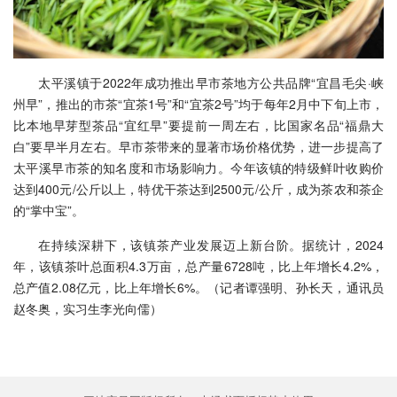
太平溪镇于2022年成功推出早市茶地方公共品牌“宜昌毛尖·峡
州早”，推出的市茶“宜茶1号”和“宜茶2号”均于每年2月中下旬上市，
比本地早芽型茶品“宜红早”要提前一周左右，比国家名品“福鼎大
白”要早半月左右。早市茶带来的显著市场价格优势，进一步提高了
太平溪早市茶的知名度和市场影响力。今年该镇的特级鲜叶收购价
达到400元/公斤以上，特优干茶达到2500元/公斤，成为茶农和茶企
的“掌中宝”。
在持续深耕下，该镇茶产业发展迈上新台阶。据统计，2024
年，该镇茶叶总面积4.3万亩，总产量6728吨，比上年增长4.2%，
总产值2.08亿元，比上年增长6%。（记者谭强明、孙长天，通讯员
赵冬奥，实习生李光向儒）