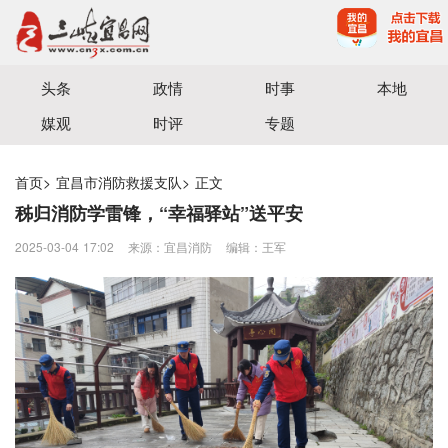
宜昌三峡融媒体中心主办
头条
政情
时事
本地
媒观
时评
专题
首页
>
宜昌市消防救援支队
>
正文
秭归消防学雷锋，“幸福驿站”送平安
2025-03-04 17:02
来源：宜昌消防
编辑：王军