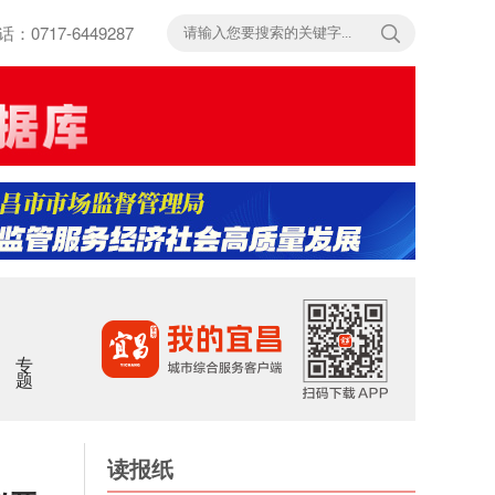
717-6449287
专题
读报纸