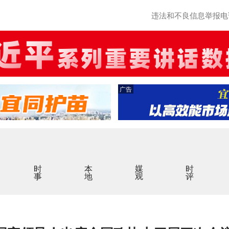
违法和不良信息举报电话：0
广告
时事
本地
媒观
时评