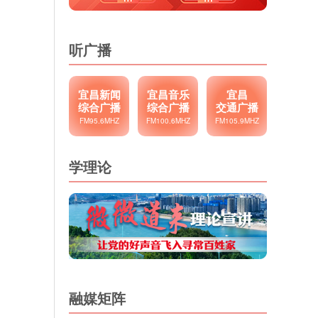
听广播
宜昌新闻
宜昌音乐
宜昌
综合广播
综合广播
交通广播
FM95.6MHZ
FM100.6MHZ
FM105.9MHZ
学理论
融媒矩阵