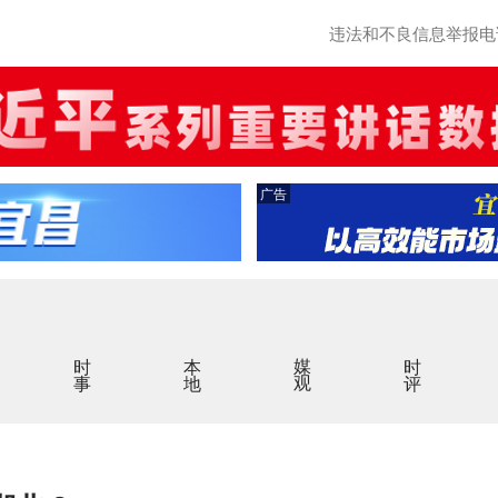
违法和不良信息举报电话：0
广告
时事
本地
媒观
时评