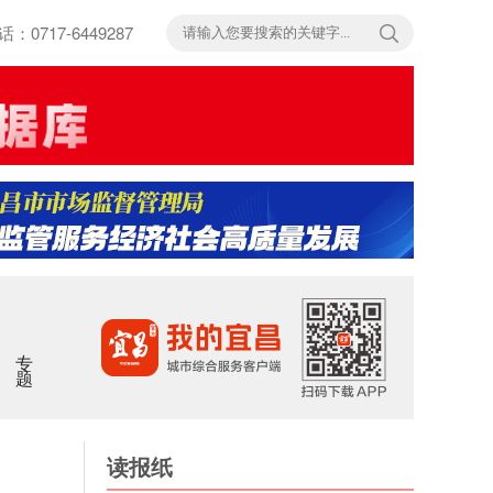
717-6449287
专题
读报纸