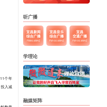
听广播
宜昌新闻
宜昌音乐
宜昌
综合广播
综合广播
交通广播
FM95.6MHZ
FM100.6MHZ
FM105.9MHZ
学理论
11个年
力投入减
融媒矩阵
船舶数量