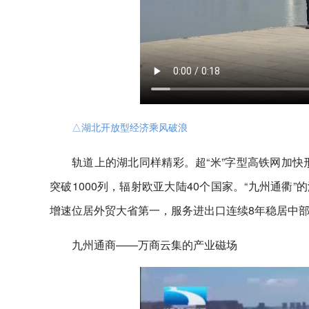
△湖北开放型经济乘风破浪
轨道上的湖北同样精彩。超“米”字型高铁网加快
突破1000列，辐射欧亚大陆40个国家。“九州通衢
增速位居外贸大省第一，服务进出口连续8年稳居中
九州通商——万商云集的产业磁场