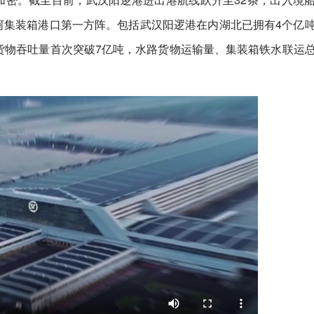
河集装箱港口第一方阵。包括武汉阳逻港在内湖北已拥有4个亿
口货物吞吐量首次突破7亿吨，水路货物运输量、集装箱铁水联运