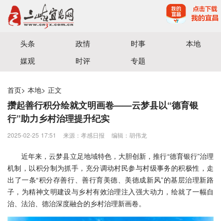
宜昌三峡融媒体中心主办
头条
政情
时事
本地
媒观
时评
专题
首页
>
本地
>
正文
攒起善行积分绘就文明画卷——云梦县以“德育银
行”助力乡村治理提升纪实
2025-02-25 17:51
来源：​孝感日报
编辑：胡伟龙
近年来，云梦县立足地域特色，大胆创新，推行“德育银行”治理
机制，以积分制为抓手，充分调动村民参与村级事务的积极性，走
出了一条“积分存善行、善行育美德、美德成新风”的基层治理新路
子，为精神文明建设与乡村有效治理注入强大动力，绘就了一幅自
治、法治、德治深度融合的乡村治理新画卷。