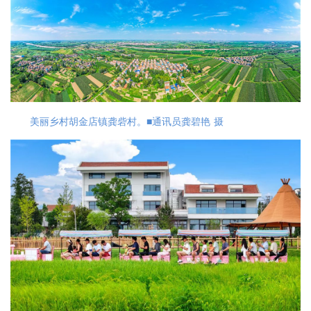
美丽乡村胡金店镇龚砦村。■通讯员龚碧艳 摄