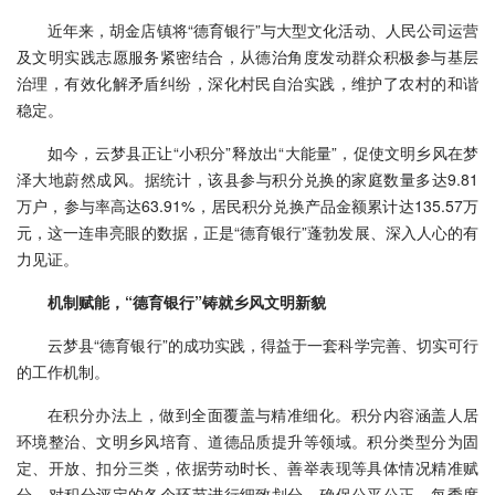
近年来，胡金店镇将“德育银行”与大型文化活动、人民公司运营
及文明实践志愿服务紧密结合，从德治角度发动群众积极参与基层
治理，有效化解矛盾纠纷，深化村民自治实践，维护了农村的和谐
稳定。
如今，云梦县正让“小积分”释放出“大能量”，促使文明乡风在梦
泽大地蔚然成风。据统计，该县参与积分兑换的家庭数量多达9.81
万户，参与率高达63.91%，居民积分兑换产品金额累计达135.57万
元，这一连串亮眼的数据，正是“德育银行”蓬勃发展、深入人心的有
力见证。
机制赋能，“德育银行”铸就乡风文明新貌
云梦县“德育银行”的成功实践，得益于一套科学完善、切实可行
的工作机制。
在积分办法上，做到全面覆盖与精准细化。积分内容涵盖人居
环境整治、文明乡风培育、道德品质提升等领域。积分类型分为固
定、开放、扣分三类，依据劳动时长、善举表现等具体情况精准赋
分。对积分评定的各个环节进行细致划分，确保公平公正。每季度