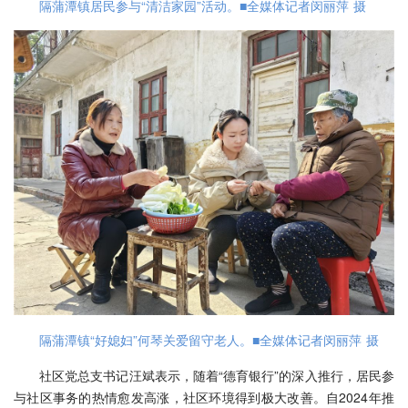
隔蒲潭镇居民参与“清洁家园”活动。■全媒体记者闵丽萍 摄
隔蒲潭镇“好媳妇”何琴关爱留守老人。■全媒体记者闵丽萍 摄
社区党总支书记汪斌表示，随着“德育银行”的深入推行，居民参
与社区事务的热情愈发高涨，社区环境得到极大改善。自2024年推