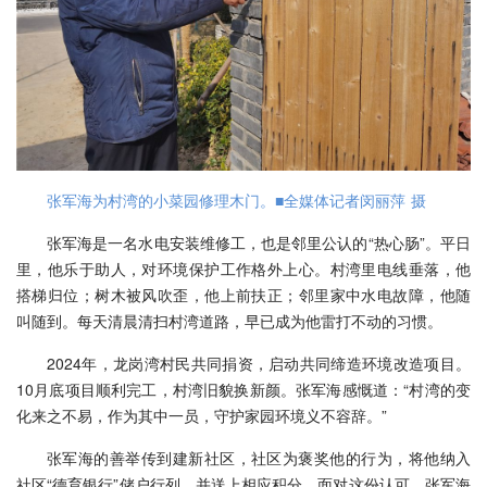
张军海为村湾的小菜园修理木门。■全媒体记者闵丽萍 摄
张军海是一名水电安装维修工，也是邻里公认的“热心肠”。平日
里，他乐于助人，对环境保护工作格外上心。村湾里电线垂落，他
搭梯归位；树木被风吹歪，他上前扶正；邻里家中水电故障，他随
叫随到。每天清晨清扫村湾道路，早已成为他雷打不动的习惯。
2024年，龙岗湾村民共同捐资，启动共同缔造环境改造项目。
10月底项目顺利完工，村湾旧貌换新颜。张军海感慨道：“村湾的变
化来之不易，作为其中一员，守护家园环境义不容辞。”
张军海的善举传到建新社区，社区为褒奖他的行为，将他纳入
社区“德育银行”储户行列，并送上相应积分。面对这份认可，张军海