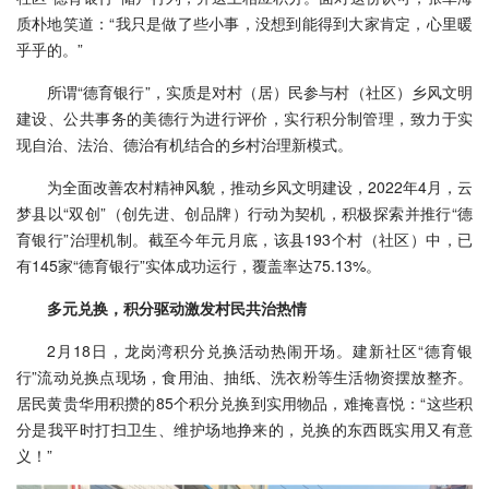
质朴地笑道：“我只是做了些小事，没想到能得到大家肯定，心里暖
乎乎的。”
所谓“德育银行”，实质是对村（居）民参与村（社区）乡风文明
建设、公共事务的美德行为进行评价，实行积分制管理，致力于实
现自治、法治、德治有机结合的乡村治理新模式。
为全面改善农村精神风貌，推动乡风文明建设，2022年4月，云
梦县以“双创”（创先进、创品牌）行动为契机，积极探索并推行“德
育银行”治理机制。截至今年元月底，该县193个村（社区）中，已
有145家“德育银行”实体成功运行，覆盖率达75.13%。
多元兑换，积分驱动激发村民共治热情
2月18日，龙岗湾积分兑换活动热闹开场。建新社区“德育银
行”流动兑换点现场，食用油、抽纸、洗衣粉等生活物资摆放整齐。
居民黄贵华用积攒的85个积分兑换到实用物品，难掩喜悦：“这些积
分是我平时打扫卫生、维护场地挣来的，兑换的东西既实用又有意
义！”