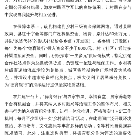
定期公开积分结果，激发村民互学互比的良好氛围，让村民在参与
中实现自我提升与相互促进。
在保障体系上，该县构建县乡村三级资金保障网络。通过县民
政局、县红十字会等部门广泛募集资金、物资，累计达50余万元，
并以“以奖代补”的形式补贴给各乡镇（开发区）。各乡镇（开发区）
每年为每个“德育银行”投入资金不少于8000元。村（社区）通过多
种渠道预留资金。同时，积极探索“一主多元”供应链模式，指定供销
合作社站点作为兑换或供货点，负责统一配送与维保工作。乡村将
村级寄递物流点增设为兑换点，城区将雅斯购物广场增设为兑换
点，并增设小超市等多样化兑换点，极大便利了居民积分兑换，
为“德育银行”的持续运行提供坚实物质基础。
在共建平台上，“德育银行”与农家书屋、幸福食堂、居家养老等
平台有机融合，并将其纳入乡村振兴等治理工作的整体布局。相关
参与行为纳入德育积分体系，进行一体化推进。严格落实“1＋2”工作
机制，每月至少组织一次“乡村清洁日”活动，在此期间广泛开展环境
整治、孝行培育、文化惠民等丰富多样的活动，引导村民自觉摒弃
陈规陋习。此外，注重选树典型，将德育积分作为评选的重要依