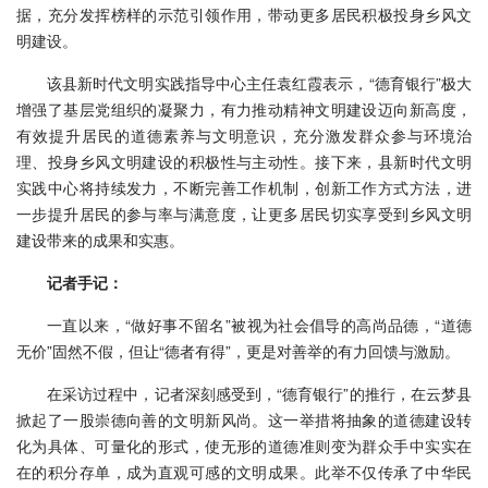
据，充分发挥榜样的示范引领作用，带动更多居民积极投身乡风文
明建设。
该县新时代文明实践指导中心主任袁红霞表示，“德育银行”极大
增强了基层党组织的凝聚力，有力推动精神文明建设迈向新高度，
有效提升居民的道德素养与文明意识，充分激发群众参与环境治
理、投身乡风文明建设的积极性与主动性。接下来，县新时代文明
实践中心将持续发力，不断完善工作机制，创新工作方式方法，进
一步提升居民的参与率与满意度，让更多居民切实享受到乡风文明
建设带来的成果和实惠。
记者手记：
一直以来，“做好事不留名”被视为社会倡导的高尚品德，“道德
无价”固然不假，但让“德者有得”，更是对善举的有力回馈与激励。
在采访过程中，记者深刻感受到，“德育银行”的推行，在云梦县
掀起了一股崇德向善的文明新风尚。这一举措将抽象的道德建设转
化为具体、可量化的形式，使无形的道德准则变为群众手中实实在
在的积分存单，成为直观可感的文明成果。此举不仅传承了中华民