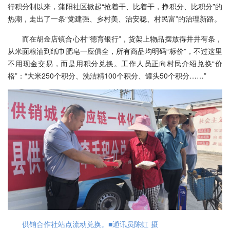
行积分制以来，蒲阳社区掀起“抢着干、比着干，挣积分、比积分”的
热潮，走出了一条“党建强、乡村美、治安稳、村民富”的治理新路。
而在胡金店镇合心村“德育银行”，货架上物品摆放得井井有条，
从米面粮油到纸巾肥皂一应俱全，所有商品均明码“标价”，不过这里
不用现金交易，而是用积分兑换。工作人员正向村民介绍兑换“价
格”：“大米250个积分、洗洁精100个积分、罐头50个积分……”
供销合作社站点流动兑换。■通讯员陈虹 摄