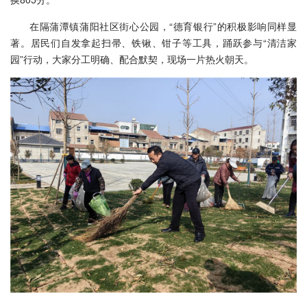
在隔蒲潭镇蒲阳社区街心公园，“德育银行”的积极影响同样显
著。居民们自发拿起扫帚、铁锹、钳子等工具，踊跃参与“清洁家
园”行动，大家分工明确、配合默契，现场一片热火朝天。