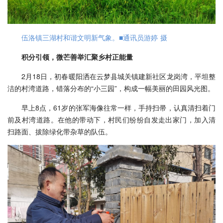
伍洛镇三湖村和谐文明新气象。■通讯员游婷 摄
积分引领，微芒善举汇聚乡村正能量
2月18日，初春暖阳洒在云梦县城关镇建新社区龙岗湾，平坦整
洁的村湾道路，错落分布的“小三园”，构成一幅美丽的田园风光图。
早上8点，61岁的张军海像往常一样，手持扫帚，认真清扫着门
前及村湾道路。在他的带动下，村民们纷纷自发走出家门，加入清
扫路面、拔除绿化带杂草的队伍。