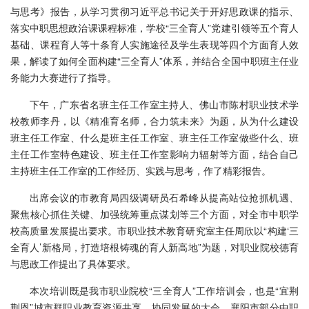
与思考》报告，从学习贯彻习近平总书记关于开好思政课的指示、
落实中职思想政治课课程标准，学校“三全育人”党建引领等五个育人
基础、课程育人等十条育人实施途径及学生表现等四个方面育人效
果，解读了如何全面构建“三全育人”体系，并结合全国中职班主任业
务能力大赛进行了指导。
下午，广东省名班主任工作室主持人、佛山市陈村职业技术学
校教师李丹，以《精准育名师，合力筑未来》为题，从为什么建设
班主任工作室、什么是班主任工作室、班主任工作室做些什么、班
主任工作室特色建设、班主任工作室影响力辐射等方面，结合自己
主持班主任工作室的工作经历、实践与思考，作了精彩报告。
出席会议的市教育局四级调研员石希峰从提高站位抢抓机遇、
聚焦核心抓住关键、加强统筹重点谋划等三个方面，对全市中职学
校高质量发展提出要求。市职业技术教育研究室主任周欣以“构建‘三
全育人’新格局，打造培根铸魂的育人新高地”为题，对职业院校德育
与思政工作提出了具体要求。
本次培训既是我市职业院校“三全育人”工作培训会，也是“宜荆
荆恩”城市群职业教育资源共享、协同发展的大会。襄阳市部分中职