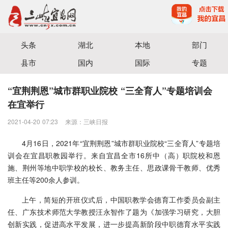
头条
湖北
本地
部门
县市
国内
国际
专题
“宜荆荆恩”城市群职业院校 “三全育人”专题培训会
在宜举行
2021-04-20 07:23
来源：三峡日报
4月16日，2021年“宜荆荆恩”城市群职业院校“三全育人”专题培
训会在宜昌职教园举行。来自宜昌全市16所中（高）职院校和恩
施、荆州等地中职学校的校长、教务主任、思政课骨干教师、优秀
班主任等200余人参训。
上午，简短的开班仪式后，中国职教学会德育工作委员会副主
任、广东技术师范大学教授汪永智作了题为《加强学习研究，大胆
创新实践，促进高水平发展，进一步提高新阶段中职德育水平实践