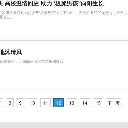
 高校温情回应 助力“板凳男孩”向阳生长
业家洪江新来到励志少年“板凳男孩”方宇翔家中，为他送上5000元爱心助学金
砺奋进。
湿地沐清风
荷花盛开，近4000平方米荷花争相绽放。
7
8
9
10
11
12
13
14
15
下一页