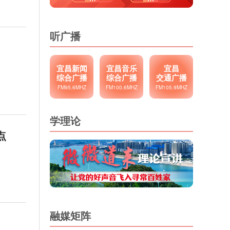
听广播
宜昌新闻
宜昌音乐
宜昌
综合广播
综合广播
交通广播
FM95.6MHZ
FM100.6MHZ
FM105.9MHZ
学理论
点
融媒矩阵