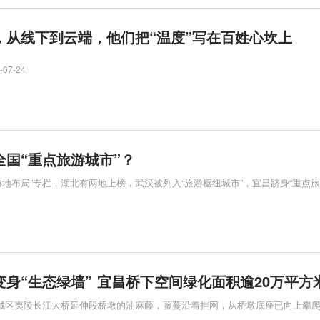
，从线下到云端，他们把“温度”写在百姓心坎上
-07-24
全国“重点旅游城市”？
游地布局”专栏，湖北有两地上榜，武汉被列入“旅游枢纽城市”，宜昌跻身“重点
身“生态绿墙” 宜昌桥下空间绿化面积逾20万平方
过城区夷陵长江大桥延伸段桥墩的油麻藤，藤蔓沿着挂网，从桥墩底座已向上攀爬