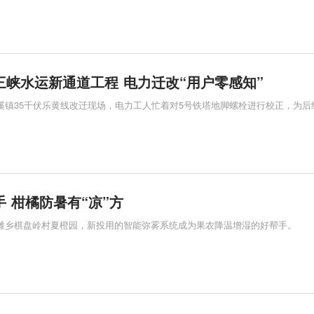
三峡水运新通道工程 电力迁改“用户零感知”
天溪镇35千伏乐黄线改迁现场，电力工人忙着对5号铁塔地脚螺栓进行校正，为后
 柑橘防暑有“凉”方
泄滩乡棋盘岭村夏橙园，新投用的智能弥雾系统成为果农降温增湿的好帮手。