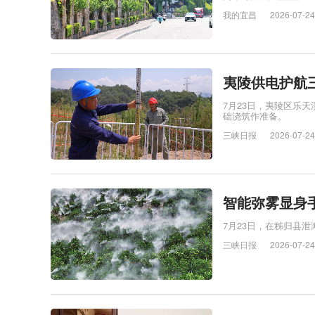
我的宜昌
2026-07-24
夷陵供电护航
7月23日，夷陵区乐
础浇筑作准备。
三峡日报
2026-07-24
智能弥雾显身手
7月23日，在秭归县
三峡日报
2026-07-24