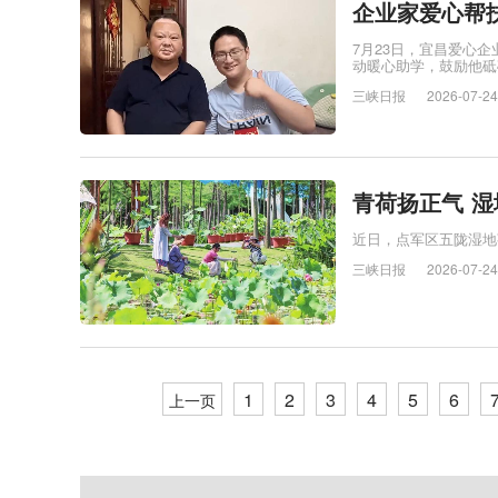
企业家爱心帮扶
7月23日，宜昌爱心企
动暖心助学，鼓励他砥
三峡日报
2026-07-24
青荷扬正气 
近日，点军区五陇湿地
三峡日报
2026-07-24
1
2
3
4
5
6
上一页