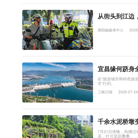
从街头到江边
襄阳融媒体中心
2026
宜昌缘何跻身
在“旅游城市和特色旅
市”行列。
三峡日报
2026-07-24
千余水泥桥墩变
7月21日傍晚，风拂
高，叶片层层叠叠。