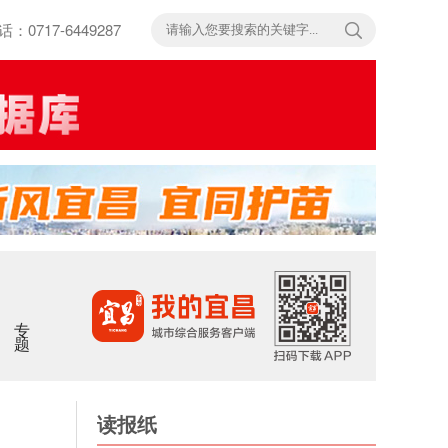
717-6449287
专题
读报纸