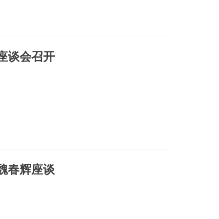
座谈会召开
魏春辉座谈