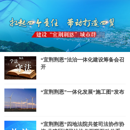
“宜荆荆恩”法治一体化建设筹备会召
开
“宜荆荆恩”一体化发展“施工图”发布
“宜荆荆恩”四地法院共签司法协作协