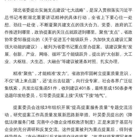
湖北省委提出实施支点建设“七大战略”，是深入贯彻落实习近平
总书记考察湖北重要讲话精神的具体行动，全省上下要心往一处
想、劲往一处使，不断凝聚共建支点的强大合力。党委、政府的工
作推进到哪里，政协提案的关注点就跟进到哪里。聚焦“支点”，省政
协常委邹薇提出的《关于促进五个能级跃升，为加快支点建设汇聚
强大动能的建议》，被列为省委书记重点督办提案。该建议聚焦“发
展、创新、产业、网络、循环”五个能级跃升，提出的“大创新、大工
业、大枢纽、大生态、大融合”等建议被逐条对照、扎实办理。
精准“聚焦”，才能精准“发力”。省政协牢固树立提案质量意识，
不仅“请上来点题”，还“走出去征题”，向行业专家、社会各界广泛征
集线索，共发出征集函51件，收到建议401条，最终形成150条参考
选题印发给委员，引导委员提案上接“天线”下接“地气”。
提案委员会连续3年组织开展“提高提案服务质量”专题交流活
动，研究提案工作高质量发展新思路新举措。叶昊委员提出的《降
低法律服务门槛 完善中小微企业维权救济制度》正是来源于基层与
企业的充分调研和反复交流。这件提案被列为重点提案后，得到省
领导督办。“充分调研以后才敢提交这件提案。”年度好提案撰写者李