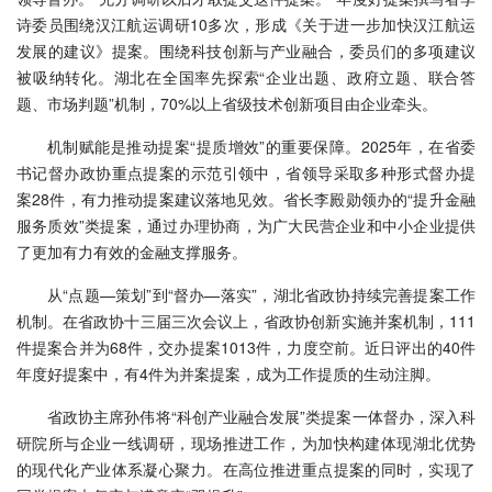
诗委员围绕汉江航运调研10多次，形成《关于进一步加快汉江航运
发展的建议》提案。围绕科技创新与产业融合，委员们的多项建议
被吸纳转化。湖北在全国率先探索“企业出题、政府立题、联合答
题、市场判题”机制，70%以上省级技术创新项目由企业牵头。
机制赋能是推动提案“提质增效”的重要保障。2025年，在省委
书记督办政协重点提案的示范引领中，省领导采取多种形式督办提
案28件，有力推动提案建议落地见效。省长李殿勋领办的“提升金融
服务质效”类提案，通过办理协商，为广大民营企业和中小企业提供
了更加有力有效的金融支撑服务。
从“点题—策划”到“督办—落实”，湖北省政协持续完善提案工作
机制。在省政协十三届三次会议上，省政协创新实施并案机制，111
件提案合并为68件，交办提案1013件，力度空前。近日评出的40件
年度好提案中，有4件为并案提案，成为工作提质的生动注脚。
省政协主席孙伟将“科创产业融合发展”类提案一体督办，深入科
研院所与企业一线调研，现场推进工作，为加快构建体现湖北优势
的现代化产业体系凝心聚力。在高位推进重点提案的同时，实现了