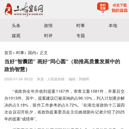
宜昌三峡融媒体中心主办
头条
政情
时事
本地
媒观
时评
专题
首页
>
时事
>
国内
>
正文
当好“智囊团” 画好“同心圆”（助推高质量发展中的
政协智慧）
2026-01-24 09:22
来源：人民政协报
编辑：郭晓晖
“省政协全年共收到提案1167件，审查立案1081件，并案后交
办1013件。其中，提案建议已被采纳的占96.10%，列入计划逐步解
决的占3.18%，留作工作参考的占0.72%。”在湖北省政协十三届四
次会议召开前夕，省政协提案委员会主任姚德新向记者介绍了2025
年的提案“成绩单”。