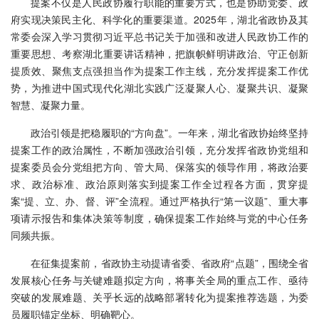
提案不仅是人民政协履行职能的重要方式，也是协助党委、政
府实现决策民主化、科学化的重要渠道。2025年，湖北省政协及其
常委会深入学习贯彻习近平总书记关于加强和改进人民政协工作的
重要思想、考察湖北重要讲话精神，把旗帜鲜明讲政治、守正创新
提质效、聚焦支点强担当作为提案工作主线，充分发挥提案工作优
势，为推进中国式现代化湖北实践广泛凝聚人心、凝聚共识、凝聚
智慧、凝聚力量。
政治引领是把稳履职的“方向盘”。一年来，湖北省政协始终坚持
提案工作的政治属性，不断加强政治引领，充分发挥省政协党组和
提案委员会分党组把方向、管大局、保落实的领导作用，将政治要
求、政治标准、政治原则落实到提案工作全过程各方面，贯穿提
案“提、立、办、督、评”全流程。通过严格执行“第一议题”、重大事
项请示报告和集体决策等制度，确保提案工作始终与党的中心任务
同频共振。
在征集提案前，省政协主动提请省委、省政府“点题”，围绕全省
发展核心任务与关键难题拟定方向，将事关全局的重点工作、亟待
突破的发展难题、关乎长远的战略部署转化为提案推荐选题，为委
员履职锚定坐标、明确靶心。