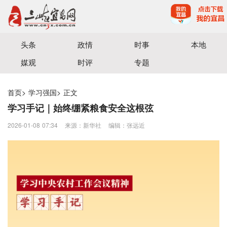
宜昌三峡融媒体中心主办
头条
政情
时事
本地
媒观
时评
专题
首页
>
学习强国
>
正文
学习手记｜始终绷紧粮食安全这根弦
2026-01-08 07:34
来源：新华社
编辑：张远近