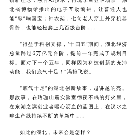
创新理念，融合AI技术，再现李白登临场景；湖
北省博物馆推出的电子互动编钟，让普通人也
能“敲”响国宝；神农架，七旬老人穿上外穿机器
骨骼，也能轻松爬上几百级台阶……
“得益于科创支撑，‘十四五’期间，湖北经济
总量跨过6万亿元台阶，提前一年完成了规划目
标。面对下一个五年，同样因为科技创新的充沛
动能，我们底气十足！”冯艳飞说。
“底气十足”的湖北创新故事，越讲越响亮。
那故事，在珞珈山麓实验室彻夜不眠的灯火里，
在东湖之滨创业者呕心沥血的蓝图上，在汉水之
畔生产线持续不断的革新中……
如此的湖北，未来会是怎样？