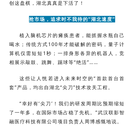
创这盘棋，湖北真真是下活了！
抢市场，追求时不我待的“湖北速度”
植入脑机芯片的瘫痪患者，能抓握水瓶自己
喝水；传统方式100年才能破解的密码，量子计
算机仅需短短1秒；一排身形各异的机器人，竞
相展示敲鼓、跳舞、踢球等“绝活”……
这些让人恍若进入未来时空的“首款首台首
套”产品，均出自湖北“尖刀”技术攻关工程。
“幸好有‘尖刀’！我们的研发周期比预期缩短
了一年多，在国际市场占稳了先机。”武汉联影智
融医疗科技有限公司项目负责人周博感慨地说。