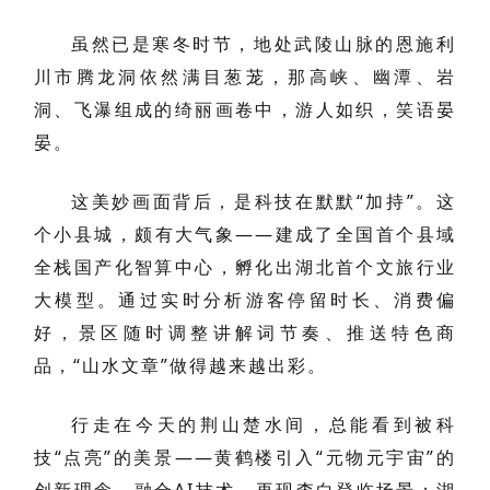
虽然已是寒冬时节，地处武陵山脉的恩施利
川市腾龙洞依然满目葱茏，那高峡、幽潭、岩
洞、飞瀑组成的绮丽画卷中，游人如织，笑语晏
晏。
这美妙画面背后，是科技在默默“加持”。这
个小县城，颇有大气象——建成了全国首个县域
全栈国产化智算中心，孵化出湖北首个文旅行业
大模型。通过实时分析游客停留时长、消费偏
好，景区随时调整讲解词节奏、推送特色商
品，“山水文章”做得越来越出彩。
行走在今天的荆山楚水间，总能看到被科
技“点亮”的美景——黄鹤楼引入“元物元宇宙”的