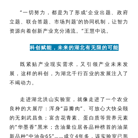
“一切努力，都是为了形成‘企业出题、政府
立题、联合答题、市场判题’的协同机制，让智力
资源向着创新产业充分涌流。”王慧中说。
科创赋能，未来的湖北有无限的可能
既紧贴产业现实需求，又引领产业未来发
展，这样的科创，为湖北千行百业的发展注入了
不竭动力。
走进湖北洪山实验室，就像走进了一个农业
良种的大展厅：浑身“蒜瓣肉”、可放心大快朵颐
的无刺武昌鱼；富含花青素、蛋白质等营养元素
的“华墨香”黑米；含油量位居各品种榜首的油菜
新品种“中油杂65”……成立4年多，该实验室已形