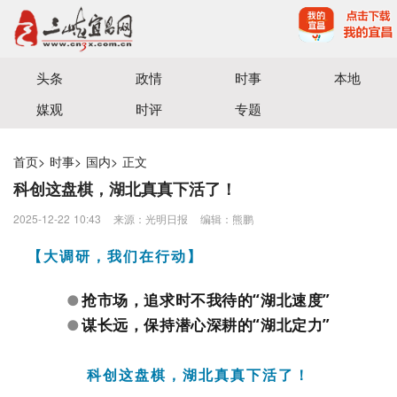
宜昌三峡融媒体中心主办
头条
政情
时事
本地
媒观
时评
专题
首页
>
时事
>
国内
>
正文
科创这盘棋，湖北真真下活了！
2025-12-22 10:43
来源：光明日报
编辑：熊鹏
【大调研，我们在行动】
抢市场，追求时不我待的“湖北速度”
●
谋长远，保持潜心深耕的“湖北定力”
●
科创这盘棋，湖北真真下活了！