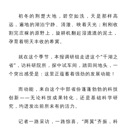
初冬的荆楚大地，碧空如洗，天是那样高
远，遍地的湖泊宁静、清澈、映着天光；刚刚收
割完庄稼的原野上，旋耕机翻起湿漉漉的泥土，
孕育着明天丰收的希冀。
就在这个季节，本报调研组走进这个“千湖之
省”，访科研院所，探中试车间，踏田间地头，一
个突出感受是：这里正蕴蓄着强劲的发展动能！
而动能，来自这个中部省份蓬蓬勃勃的科技
创新——无论科技成果转化，还是基础科学研
究，均迸发出前所未有的活力。
记者一路采访，一路惊喜。“两翼”齐振，科