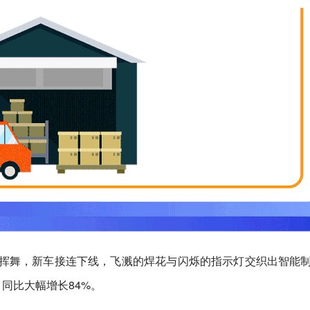
序挥舞，新车接连下线，飞溅的焊花与闪烁的指示灯交织出智能
同比大幅增长84%。