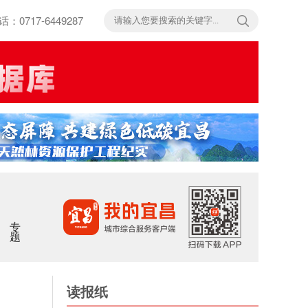
717-6449287
专题
读报纸