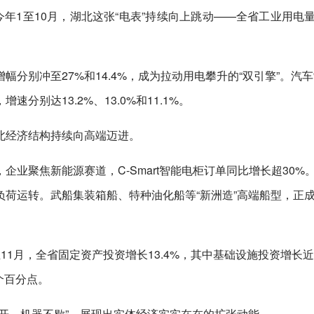
今年1至10月，湖北这张“电表”持续向上跳动——全省工业用电
分别冲至27%和14.4%，成为拉动用电攀升的“双引擎”。汽
别达13.2%、13.0%和11.1%。
北经济结构持续向高端迈进。
业聚焦新能源赛道，C-Smart智能电柜订单同比增长超30%
荷运转。武船集装箱船、特种油化船等“新洲造”高端船型，正
1月，全省固定资产投资增长13.4%，其中基础设施投资增长近
8个百分点。
开、机器不歇”，展现出实体经济实实在在的扩张动能。