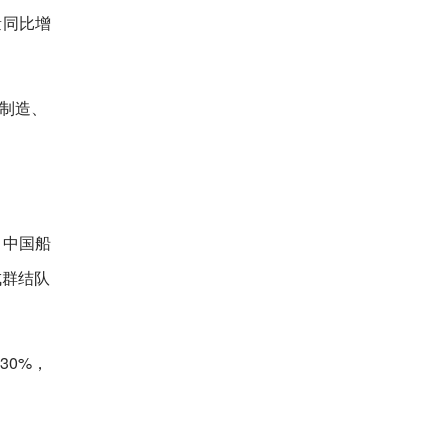
量同比增
车制造、
。中国船
成群结队
30%，