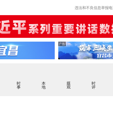
违法和不良信息举报电话：0
广告
时事
本地
媒观
时评