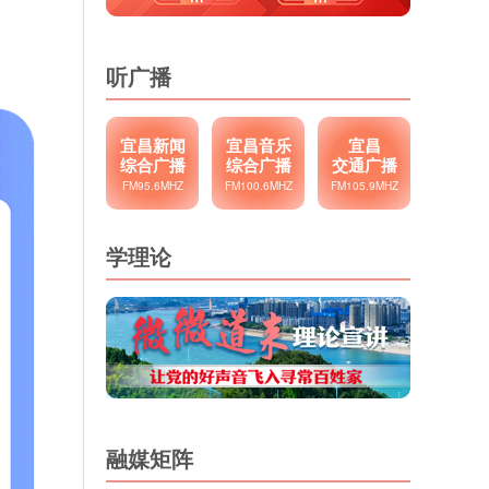
听广播
宜昌新闻
宜昌音乐
宜昌
综合广播
综合广播
交通广播
FM95.6MHZ
FM100.6MHZ
FM105.9MHZ
学理论
融媒矩阵