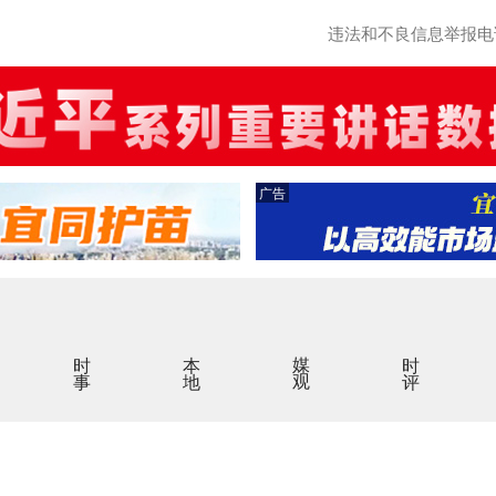
违法和不良信息举报电话：0
广告
时事
本地
媒观
时评