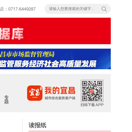
717-6449287
专题
读报纸