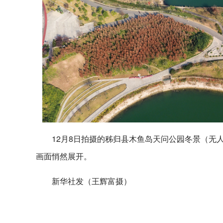
12月8日拍摄的秭归县木鱼岛天问公园冬景（无
画面悄然展开。
新华社发（王辉富摄）