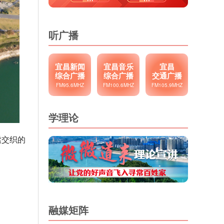
听广播
宜昌新闻
宜昌音乐
宜昌
综合广播
综合广播
交通广播
FM95.6MHZ
FM100.6MHZ
FM105.9MHZ
学理论
谧交织的
融媒矩阵