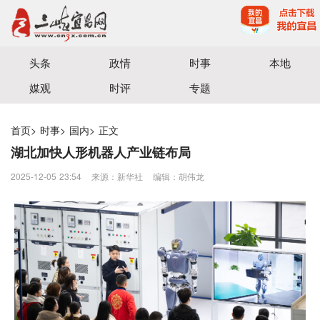
宜昌三峡融媒体中心主办
头条
政情
时事
本地
媒观
时评
专题
首页
>
时事
>
国内
>
正文
湖北加快人形机器人产业链布局
2025-12-05 23:54
来源：​新华社
编辑：胡伟龙