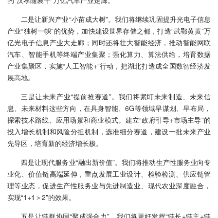
的“汉孝随襄十”万亿汽车产业走廊。
二是让新兴产业“小苗成大树”。我们将继续巩固提升光电子信息
产业“独树一帜”的优势，加快建设世界存储之都，打造“武鄂黄黄”万
亿光电子信息产业大走廊；同时还将壮大智能经济，推动智能网联
汽车、智能手机等终端产业集聚；强化算力、算法供给，培育数据
产业集聚区，实施“人工智能+”行动，把湖北打造成全国数智经济发
展高地。
三是让未来产业“提前抢赛道”。我们将紧盯未来制造、未来信
息、未来材料这些方向，在具身智能、6G等领域早谋划、早布局，
探索技术路线、应用场景和商业模式。建立“政府引导+市场主导”的
投入增长机制和风险分担机制，选准细分赛道，建设一批未来产业
先导区，培育新的经济增长极。
四是让现代服务业“融出新价值”。我们将推动生产性服务业向专
业化、价值链高端延伸，重点发展工业设计、检验检测、供应链管
理等业态，促进生产性服务业与先进制造业、现代农业深度融合，
实现“1+1＞2”的效果。
五是让链群协同“聚成强合力”。我们将更好发挥“链长+链主+链