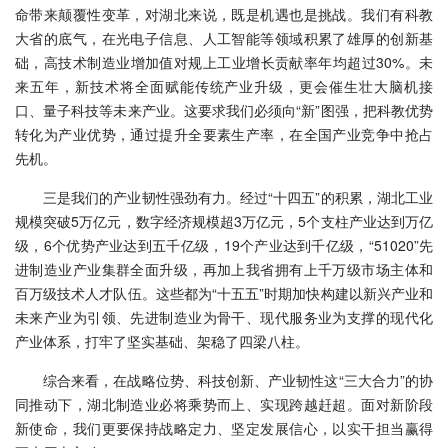
命带来颠覆性变革，对湖北来说，既是机遇也是挑战。我们有科教
大省的底气，在光电子信息、人工智能等领域积累了雄厚的创新基
础，高技术制造业增加值对规上工业增长贡献率年均超过30%。未
来五年，新技术将全面赋能传统产业升级，更会催生壮大脑机接
口、量子科技等未来产业。这要求我们必须向“新”图强，把科教优势
转化为产业优势，通过提升全要素生产率，在全国产业竞争中抢占
先机。
三是我们的产业韧性强劲有力。经过“十四五”的积累，湖北工业
规模突破5万亿元，数字经济规模超3万亿元，5个支柱产业达到万亿
级，6个优势产业达到五千亿级，19个产业达到千亿级，“51020”先
进制造业产业集群全面升级，再加上我省拥有上千万级市场主体和
百万级技术人才队伍。这些都为“十五五”时期加快构建以新兴产业和
未来产业为引领、先进制造业为骨干、现代服务业为支撑的现代化
产业体系，打牢了坚实基础、架稳了四梁八柱。
综合来看，在战略位势、科技创新、产业韧性这“三大合力”的协
同推动下，湖北制造业必将乘势而上、实现跨越赶超。面对新阶段
新使命，我们更要保持战略定力、坚定发展信心，以实干担当赢得