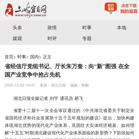
宜昌三峡融媒体中心主办
头条
政情
时事
本地
媒观
时评
专题
首页
>
时事
>
国内
>
正文
省经信厅党组书记、厅长朱万奎：向“新”图强 在全
国产业竞争中抢占先机
2025-12-02 15:41
来源：湖北日报
编辑：熊鹏
湖北日报全媒记者 刘宇 通讯员 易飞
省委十二届十一次全会审议通过的《中共湖北省委关于制定全
省国民经济和社会发展第十五个五年规划的建议》提出，加快构建
体现湖北优势的现代化产业体系，巩固壮大实体经济根基。如何理
解“十五五”时期湖北建设现代化产业体系面临的新形势？下阶段如何