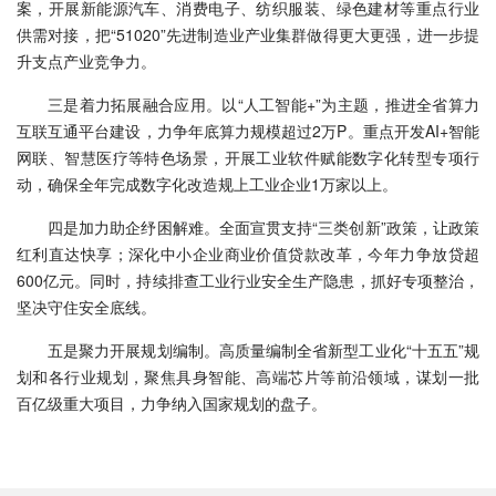
案，开展新能源汽车、消费电子、纺织服装、绿色建材等重点行业
供需对接，把“51020”先进制造业产业集群做得更大更强，进一步提
升支点产业竞争力。
三是着力拓展融合应用。以“人工智能+”为主题，推进全省算力
互联互通平台建设，力争年底算力规模超过2万P。重点开发AI+智能
网联、智慧医疗等特色场景，开展工业软件赋能数字化转型专项行
动，确保全年完成数字化改造规上工业企业1万家以上。
四是加力助企纾困解难。全面宣贯支持“三类创新”政策，让政策
红利直达快享；深化中小企业商业价值贷款改革，今年力争放贷超
600亿元。同时，持续排查工业行业安全生产隐患，抓好专项整治，
坚决守住安全底线。
五是聚力开展规划编制。高质量编制全省新型工业化“十五五”规
划和各行业规划，聚焦具身智能、高端芯片等前沿领域，谋划一批
百亿级重大项目，力争纳入国家规划的盘子。