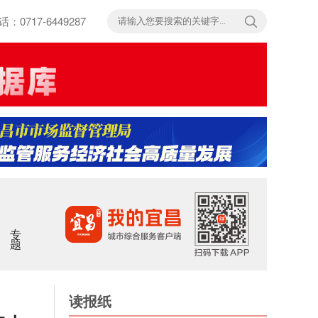
717-6449287
专题
读报纸