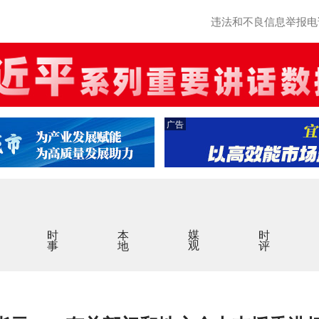
违法和不良信息举报电话：0
广告
时事
本地
媒观
时评