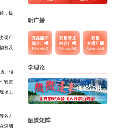
通，提
听广播
协调广
宜昌新闻
宜昌音乐
宜昌
综合广播
综合广播
交通广播
物资及
FM95.6MHZ
FM100.6MHZ
FM105.9MHZ
学理论
助。相
时安置
现场工
等各方
融媒矩阵
并在深圳