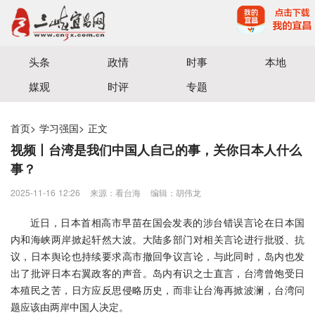
宜昌三峡融媒体中心主办
头条
政情
时事
本地
媒观
时评
专题
首页
>
学习强国
>
正文
视频丨台湾是我们中国人自己的事，关你日本人什么
事？
2025-11-16 12:26
来源：​看台海
编辑：胡伟龙
近日，日本首相高市早苗在国会发表的涉台错误言论在日本国
内和海峡两岸掀起轩然大波。大陆多部门对相关言论进行批驳、抗
议，日本舆论也持续要求高市撤回争议言论，与此同时，岛内也发
出了批评日本右翼政客的声音。岛内有识之士直言，台湾曾饱受日
本殖民之苦，日方应反思侵略历史，而非让台海再掀波澜，台湾问
题应该由两岸中国人决定。