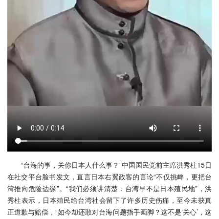
“台海的事，关你日本人什么事？”中国国民党前主席洪秀柱15日
在社交平台脸书发文，直言日本右翼政客的言论“不仅挑衅，更把台
湾推向危险边缘”。“我们必须讲清楚：台湾早不是日本殖民地”，洪
秀柱表示，日本殖民给台湾社会留下了许多历史伤痛，至今未获真
正道歉与赔偿，“如今却还敢对台海问题指手画脚？这不是‘关心’，这