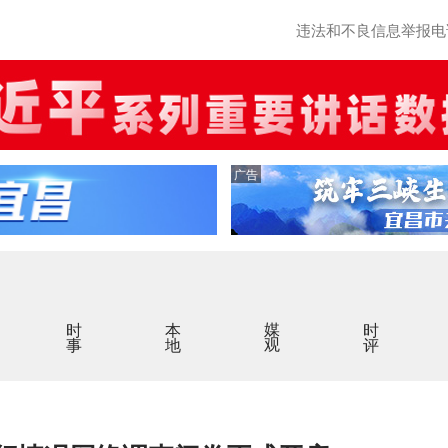
违法和不良信息举报电话：0
广告
时事
本地
媒观
时评