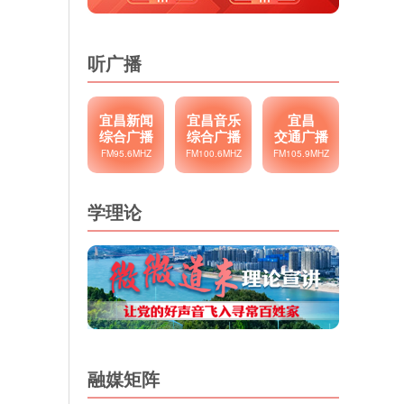
听广播
宜昌新闻
宜昌音乐
宜昌
综合广播
综合广播
交通广播
FM95.6MHZ
FM100.6MHZ
FM105.9MHZ
学理论
融媒矩阵