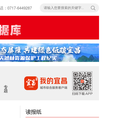
717-6449287
专题
读报纸