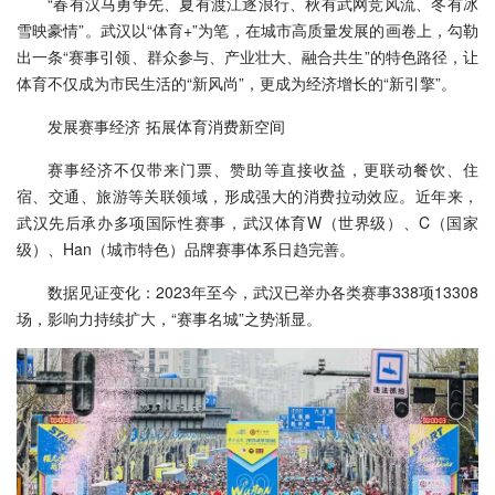
“春有汉马勇争先、夏有渡江逐浪行、秋有武网竞风流、冬有冰
雪映豪情”。武汉以“体育+”为笔，在城市高质量发展的画卷上，勾勒
出一条“赛事引领、群众参与、产业壮大、融合共生”的特色路径，让
体育不仅成为市民生活的“新风尚”，更成为经济增长的“新引擎”。
发展赛事经济 拓展体育消费新空间
赛事经济不仅带来门票、赞助等直接收益，更联动餐饮、住
宿、交通、旅游等关联领域，形成强大的消费拉动效应。近年来，
武汉先后承办多项国际性赛事，武汉体育W（世界级）、C（国家
级）、Han（城市特色）品牌赛事体系日趋完善。
数据见证变化：2023年至今，武汉已举办各类赛事338项13308
场，影响力持续扩大，“赛事名城”之势渐显。