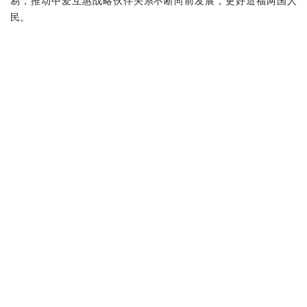
易，推动中爱互惠战略伙伴关系不断向前发展，更好造福两国人
民。