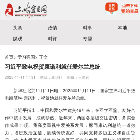
宜昌三峡融媒体中心主办
头条
政情
时事
本地
媒观
时评
专题
首页
>
学习强国
>
正文
习近平致电祝贺康诺利就任爱尔兰总统
2025-11-11 17:31
来源：新华社
编辑：王道远
新华社北京11月11日电 2025年11月11日，国家主席习近平致
电凯瑟琳·康诺利，祝贺她就任爱尔兰总统。
习近平指出，中国和爱尔兰建交46年来，在互学互鉴、友好合
作中携手发展，成就斐然。近年来，两国各层级交往密切，务实合
作成果丰硕。我高度重视中爱关系发展，愿同康诺利总统一道努
力，增进政治互信，赓续传统友好，共同支持多边主义和自由贸