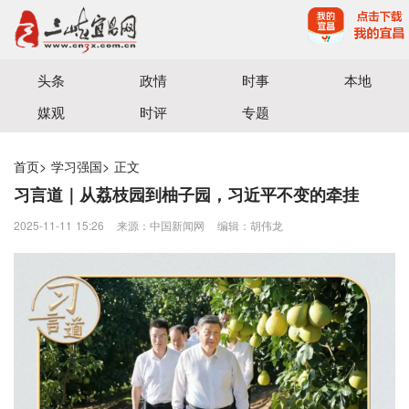
宜昌三峡融媒体中心主办
头条
政情
时事
本地
媒观
时评
专题
首页
>
学习强国
>
正文
习言道｜从荔枝园到柚子园，习近平不变的牵挂
2025-11-11 15:26
来源：中国新闻网
编辑：胡伟龙