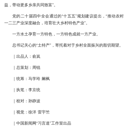
益，带动更多乡亲共同致富”。
党的二十届四中全会通过的“十五五”规划建议提出，“推动农村
一二三产业深度融合，培育壮大乡村特色产业”。
一方水土孕育一方特色，一方特色成就一方产业。
总书记关心的“土特产”，寄托着对于乡村全面振兴的殷切期望。
｜出品人：俞岚
｜总策划：周锐
｜统筹：马学玲 阚枫
｜执笔：李京统
｜校对：孙静波
｜视觉：徐洋 雷宇竺
｜中国新闻网“习言道”工作室出品