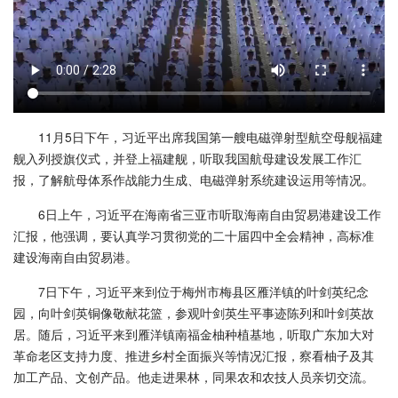
11月5日下午，习近平出席我国第一艘电磁弹射型航空母舰福建
舰入列授旗仪式，并登上福建舰，听取我国航母建设发展工作汇
报，了解航母体系作战能力生成、电磁弹射系统建设运用等情况。
6日上午，习近平在海南省三亚市听取海南自由贸易港建设工作
汇报，他强调，要认真学习贯彻党的二十届四中全会精神，高标准
建设海南自由贸易港。
7日下午，习近平来到位于梅州市梅县区雁洋镇的叶剑英纪念
园，向叶剑英铜像敬献花篮，参观叶剑英生平事迹陈列和叶剑英故
居。随后，习近平来到雁洋镇南福金柚种植基地，听取广东加大对
革命老区支持力度、推进乡村全面振兴等情况汇报，察看柚子及其
加工产品、文创产品。他走进果林，同果农和农技人员亲切交流。