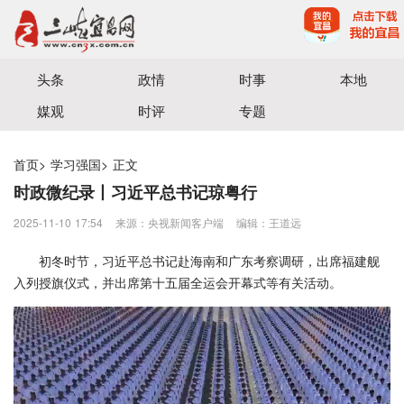
宜昌三峡融媒体中心主办
头条
政情
时事
本地
媒观
时评
专题
首页
>
学习强国
>
正文
时政微纪录丨习近平总书记琼粤行
2025-11-10 17:54
来源：央视新闻客户端
编辑：王道远
初冬时节，习近平总书记赴海南和广东考察调研，出席福建舰
入列授旗仪式，并出席第十五届全运会开幕式等有关活动。