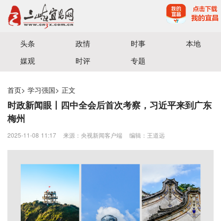
宜昌三峡融媒体中心主办
头条
政情
时事
本地
媒观
时评
专题
首页
>
学习强国
>
正文
时政新闻眼丨四中全会后首次考察，习近平来到广东
梅州
2025-11-08 11:17
来源：央视新闻客户端
编辑：王道远