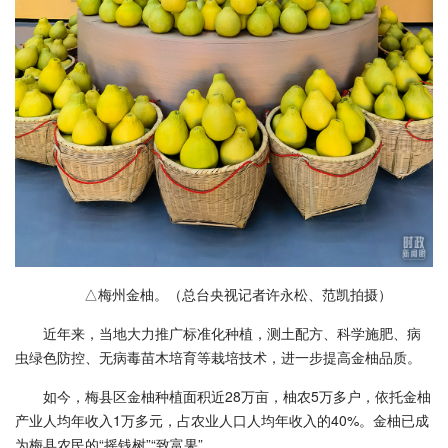
△梅州金柚。（总台央视记者许永松、范凯拍摄）
近年来，当地大力推广标准化种植，测土配方、科学施肥、病
虫绿色防控、无病毒苗木培育等栽培技术，进一步提高金柚品质。
如今，梅县区金柚种植面积近28万亩，柚农5万多户，依托金柚
产业人均年收入1万多元，占农业人口人均年收入的40%。金柚已成
为梅县农民的“摇钱树”“致富果”。