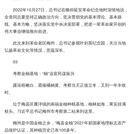
2022年10月27日，总书记在瞻仰延安革命纪念地时深情地说，
全党同志要坚持正确政治方向，坚决贯彻党的基本理论、基本路
线、基本方略，坚决落实党中央决策部署，把老一辈革命家开创的
伟大事业继续推向前进。
此次来到革命老区梅州，总书记参观叶剑英纪念园，关注当地
弘扬革命文化等情况，意蕴深长。
03
考察金柚基地：“柚”业富民谋振兴
露浴梧楸白，霜催橘柚黄。考察当天正值立冬，又到一年丰收
时。
位于梅县区雁洋镇的南福金柚种植基地，柚林如海，果实挂满
枝头。习近平总书记梅州市考察第二站来到这里。
梅州是中国金柚之乡，“梅县金柚”2021年获国家地理标志农产
品保护认证，其种植历史已有100多年。