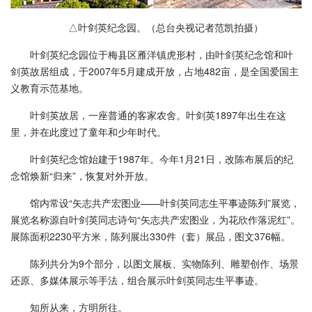
△叶剑英纪念园。（总台央视记者范凯拍摄）
叶剑英纪念园位于梅县区雁洋镇虎形村，由叶剑英纪念馆和叶
剑英故居组成，于2007年5月建成开放，占地482亩，是全国爱国主
义教育示范基地。
叶剑英故居，一座普通的客家农舍。叶剑英1897年出生在这
里，并在此度过了童年和少年时代。
叶剑英纪念馆始建于1987年。今年1月21日，改陈布展后的纪
念馆焕新“归来”，恢复对外开放。
馆内常设“矢志共产宏图业——叶剑英同志生平事迹陈列”展览，
展览名称源自叶剑英同志诗句“矢志共产宏图业，为花欣作落泥红”。
展陈面积2230平方米，陈列展出330件（套）展品，图文376幅。
陈列共分为9个部分，以图文展板、实物陈列、雕塑创作、场景
还原、多媒体展示等手法，组合展示叶剑英同志生平事迹。
知所从来，方明所往。