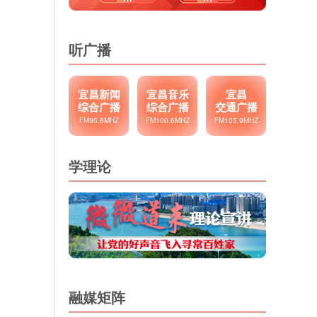
听广播
宜昌新闻
宜昌音乐
宜昌
综合广播
综合广播
交通广播
FM95.6MHZ
FM100.6MHZ
FM105.9MHZ
学理论
融媒矩阵