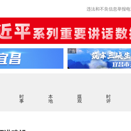
违法和不良信息举报电话：0
广告
时事
本地
媒观
时评