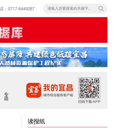
717-6449287
专题
读报纸