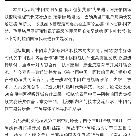
本届论坛以“中阿文明互鉴 视听创新共赢”为主题，阿拉伯国家
联盟助理秘书长艾哈迈德·拉希德·哈塔比、巴勒斯坦广电总局局长艾
哈迈德·阿萨夫、埃及媒体管理最高委员会主席哈立德·阿卜杜勒·阿齐
兹、毛里塔尼亚新闻和视听高级管理局局长穆罕默德·阿卜杜拉希·莱
比卜等阿拉伯国家代表进行主题发言。
论坛期间，中阿嘉宾聚焦内容和技术两大方向，围绕“数字媒体
时代的中阿视听内容合作”和“技术赋能视听产业高质量发展”议题进
行研讨，重点针对内容合作、技术应用、新业态培育等开展对话交
流。与会嘉宾一致通过并发布《第七届中国—阿拉伯国家广播电视
合作论坛共同宣言》，进一步深化中阿广电视听政策、内容、技
术、人员交流合作，打造文明对话时代新典范。此外，论坛还发布
50余项中阿视听领域合作成果，揭晓第四届中国—阿拉伯国家短视
频大赛获奖作品，举办中阿广电视听内容与技术交流展示、中阿合
作主题音乐会、中阿媒体采风等多项活动。
为配合此次论坛及第二届中阿峰会，自今年9月至明年6月，中
阿媒体将持续开展“视听丝路·中阿故事”中阿精品视听节目互播活
动，精选《地球之母》等阿拉伯国家优秀视听节目，《蛮好的人