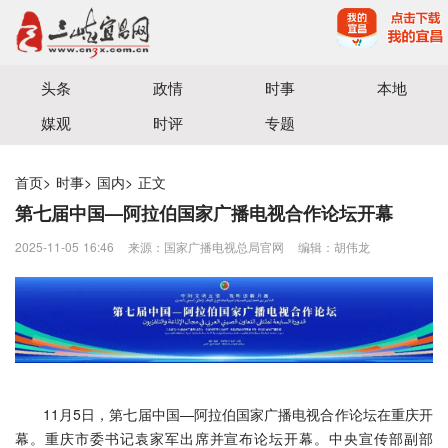
宜昌三峡融媒体中心主办
头条
政情
时事
本地
媒观
时评
专题
首页
>
时事
>
国内
>
正文
第七届中国—阿拉伯国家广播电视合作论坛开幕
2025-11-05 16:46
来源：国家广播电视总局官网
编辑：胡伟龙
11月5日，第七届中国—阿拉伯国家广播电视合作论坛在重庆开
幕。重庆市委书记袁家军出席并宣布论坛开幕。中央宣传部副部