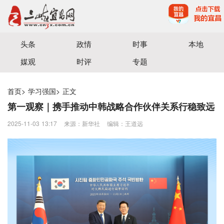
宜昌三峡融媒体中心主办
头条
政情
时事
本地
媒观
时评
专题
首页
>
学习强国
>
正文
第一观察｜携手推动中韩战略合作伙伴关系行稳致远
2025-11-03 13:17
来源：新华社
编辑：王道远