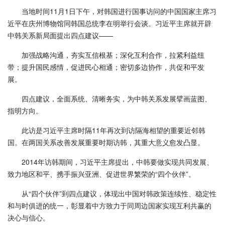
当地时间11月1日下午，对韩国进行国事访问的中国国家主席习
近平在庆州博物馆同韩国总统李在明举行会谈。习近平主席就开辟
中韩关系新局面提出四点建议——
加强战略沟通，夯实互信根基；深化互利合作，拉紧利益纽
带；提升国民感情，促进民心相通；密切多边协作，共促和平发
展。
四点建议，全面系统、清晰务实，为中韩关系发展擘画蓝图、
指明方向。
此访是习近平主席时隔11年再次到访隔海相望的重要近邻韩
国。在两国关系改善发展重要时期访韩，其重大意义愈发凸显。
2014年访韩期间，习近平主席提出，中韩要做实现共同发展、
致力地区和平、携手振兴亚洲、促进世界繁荣的“四个伙伴”。
从“四个伙伴”到四点建议，体现出中国对韩政策连续性、稳定性
和与时俱进的统一，彰显着中方致力于同周边国家实现互利共赢的
决心与信心。