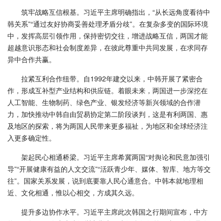
筑牢战略互信根基。习近平主席明确指出，“从长远角度看待中
韩关系”“通过友好协商妥善处理矛盾分歧”。在复杂多变的国际环境
中，发挥高层引领作用，保持密切交往，增进战略互信，两国才能
超越意识形态和社会制度差异，在彼此尊重中共同发展，在求同存
异中合作共赢。
拉紧互利合作纽带。自1992年建交以来，中韩开展了紧密合
作，形成互补型产业结构和供应链。着眼未来，两国进一步深挖在
人工智能、生物制药、绿色产业、银发经济等新兴领域的合作潜
力，加快推动中韩自由贸易协定第二阶段谈判，这是有利两国、惠
及地区的探索，将为两国人民带来更多福祉，为地区和全球经济注
入更多确定性。
架起民心相通桥梁。习近平主席希冀两国“对舆论和民意加强引
导”“开展健康有益的人文交流”“活跃青少年、媒体、智库、地方等交
往”。国家关系发展，说到底要靠人民心通意合。中韩本就地理相
近、文化相通，惟以心相交，方成其久远。
提升多边协作水平。习近平主席此次韩国之行期间宣布，中方