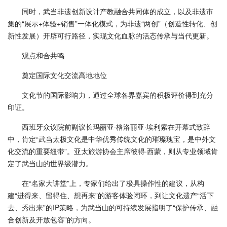
同时，武当非遗创新设计产教融合共同体的成立，以及非遗市
集的“展示+体验+销售”一体化模式，为非遗“两创”（创造性转化、创
新性发展）开辟可行路径，实现文化血脉的活态传承与当代更新。
观点和合共鸣
奠定国际文化交流高地地位
文化节的国际影响力，通过全球各界嘉宾的积极评价得到充分
印证。
西班牙众议院前副议长玛丽亚·格洛丽亚·埃利索在开幕式致辞
中，肯定“武当太极文化是中华优秀传统文化的璀璨瑰宝，是中外文
化交流的重要纽带”。亚太旅游协会主席彼得·西蒙，则从专业领域肯
定了武当山的世界级潜力。
在“名家大讲堂”上，专家们给出了极具操作性的建议，从构
建“进得来、留得住、想再来”的游客体验闭环，到让文化遗产“活下
去、秀出来”的IP策略，为武当山的可持续发展指明了“保护传承、融
合创新及开放包容”的方向。