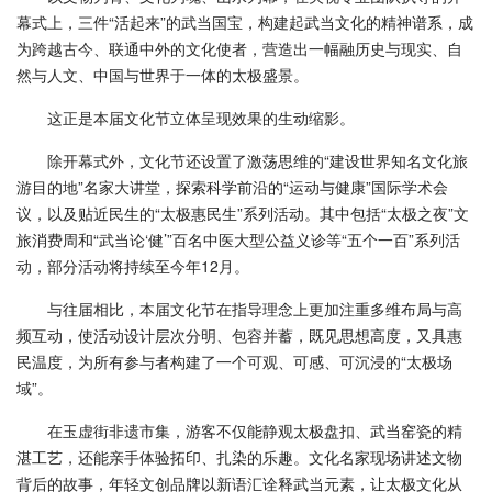
幕式上，三件“活起来”的武当国宝，构建起武当文化的精神谱系，成
为跨越古今、联通中外的文化使者，营造出一幅融历史与现实、自
然与人文、中国与世界于一体的太极盛景。
这正是本届文化节立体呈现效果的生动缩影。
除开幕式外，文化节还设置了激荡思维的“建设世界知名文化旅
游目的地”名家大讲堂，探索科学前沿的“运动与健康”国际学术会
议，以及贴近民生的“太极惠民生”系列活动。其中包括“太极之夜”文
旅消费周和“武当论‘健’”百名中医大型公益义诊等“五个一百”系列活
动，部分活动将持续至今年12月。
与往届相比，本届文化节在指导理念上更加注重多维布局与高
频互动，使活动设计层次分明、包容并蓄，既见思想高度，又具惠
民温度，为所有参与者构建了一个可观、可感、可沉浸的“太极场
域”。
在玉虚街非遗市集，游客不仅能静观太极盘扣、武当窑瓷的精
湛工艺，还能亲手体验拓印、扎染的乐趣。文化名家现场讲述文物
背后的故事，年轻文创品牌以新语汇诠释武当元素，让太极文化从