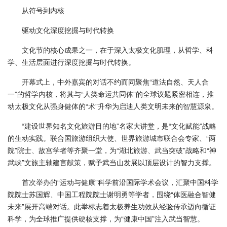
从符号到内核
驱动文化深度挖掘与时代转换
文化节的核心成果之一，在于深入太极文化肌理，从哲学、科
学、生活层面进行深度挖掘与时代转换。
开幕式上，中外嘉宾的对话不约而同聚焦“道法自然、天人合
一”的哲学内核，将其与“人类命运共同体”的全球议题紧密相连，推
动太极文化从强身健体的“术”升华为启迪人类文明未来的智慧源泉。
“建设世界知名文化旅游目的地”名家大讲堂，是“文化赋能”战略
的生动实践。联合国旅游组织大使、世界旅游城市联合会专家、“两
院”院士、故宫学者等齐聚一堂，为“湖北旅游、武当突破”战略和“神
武峡”文旅主轴建言献策，赋予武当山发展以顶层设计的智力支撑。
首次举办的“运动与健康”科学前沿国际学术会议，汇聚中国科学
院院士苏国辉、中国工程院院士谢明勇等学者，围绕“体医融合智健
未来”展开高端对话。此举标志着太极养生功效从经验传承迈向循证
科学，为全球推广提供硬核支撑，为“健康中国”注入武当智慧。