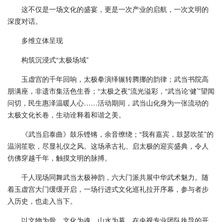
这不仅是一场文化的盛宴，更是一次产业的启航，一次文明的
深度对话。
多维立体呈现
构筑沉浸式“太极场域”
玉虚宫的千年回响，太极拳演绎辗转腾挪的韵律；武当书院高
朋满座，非遗市集活色生香；“太极之夜”流光溢彩，“武当论‘健’”望闻
问切，民生惠泽温暖人心……活动期间，武当山化身为一张流动的
太极文化长卷，生动诠释着和谐之美。
《武当启泰曲》鼓乐铿锵，余音缭绕；“我有嘉宾，鼓瑟吹笙”的
温润笙歌，尽显礼仪之风。这场承古礼、启太极的迎宾盛典，令人
仿佛穿越千年，触摸文明的脉搏。
千人现场同舞武当太极神韵，六大门派共展中华武术魅力。随
着玉虚宫大门缓缓开启，一场行进式文化巡礼拉开序幕，参与者步
入历史，也走入当下。
以文物为骨、文化为魂、山水为幕，在央视专业团队执导的开