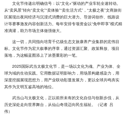
文化节传递出明确信号：以“文化+”驱动的产业车轮全速转动。
从“卖风景”转向“卖文化”“卖体验”“卖生活方式”，“太极之夜”文商旅街
区展现出夜间经济与沉浸式消费的巨大潜力。导游词创作、线路设
计等赛事激发内容创新活力。每年安排专项资金以“免申即享”模式精
准滴灌，助力市场主体做强做大。
这一切，共同指向培育千亿级生态文旅康养产业集群的宏伟目
标。文化节作为宏大叙事的序章，通过资源汇聚、政策释放、项目
落地，为这幅蓝图添上了浓墨重彩的一笔。
2025国际武当太极文化节，是一场以文化为魂、产业为体、全
球为域的生动实践。它用数据证明影响力，用场景构建感染力，用
深度挖掘展现思想力，用产业联动彰显发展力，更以全球共鸣夯实
其作为文明互鉴高地的地位。
武当山与太极文化，正以前所未有的文化自信与创新步伐，从
历史深处走向世界舞台，从仙山奇境迈向民生福祉。（记者 吕
伟）