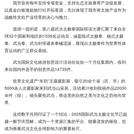
我市宣布每年安排专项资金，支持生态文旅康养产业链发展，
以真金白银激励旅行社开拓客源，充分体现了我市将文旅产业作为
战略性支柱产业培育的决心与魄力。
值得一提的是，第八届武当太极拳国际联谊大赛汇聚了来自全
球32个国家和地区的1539名运动员，涵盖陈式太极拳、杨式太极
拳、武当拳、武当剑等诸多拳械流派，展现出太极拳作为世界性体
育运动的广泛群众基础。
武当国际文化旅游创意设计活动在短短一个月征集期内，收到
来自国内外选手的创意作品14735件。
世界文化遗产“冬韵”主题摄影展，吸引20余个省（区、市）的
5000余人次摄影家来到武当山采风，活动累计收到投稿作品22000
余件（组）。镜头聚焦武当，将这里的自然之美与文化之韵传向世
界。
这些数字共同印证了一个结论：2025国际武当太极文化节已超
越一般节庆范畴，成为一个资源汇集的平台、能量迸发的枢纽，也
成为衡量武当文化全球影响力的重要标尺。