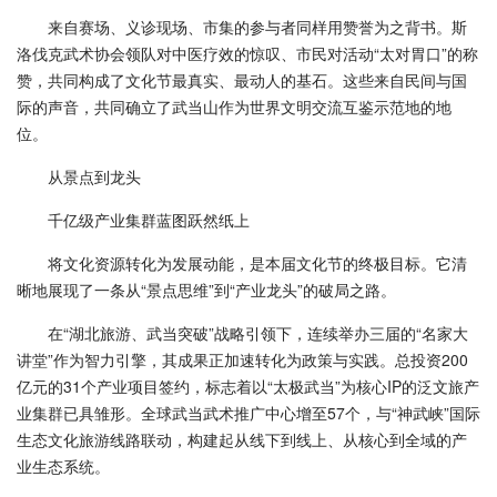
来自赛场、义诊现场、市集的参与者同样用赞誉为之背书。斯
洛伐克武术协会领队对中医疗效的惊叹、市民对活动“太对胃口”的称
赞，共同构成了文化节最真实、最动人的基石。这些来自民间与国
际的声音，共同确立了武当山作为世界文明交流互鉴示范地的地
位。
从景点到龙头
千亿级产业集群蓝图跃然纸上
将文化资源转化为发展动能，是本届文化节的终极目标。它清
晰地展现了一条从“景点思维”到“产业龙头”的破局之路。
在“湖北旅游、武当突破”战略引领下，连续举办三届的“名家大
讲堂”作为智力引擎，其成果正加速转化为政策与实践。总投资200
亿元的31个产业项目签约，标志着以“太极武当”为核心IP的泛文旅产
业集群已具雏形。全球武当武术推广中心增至57个，与“神武峡”国际
生态文化旅游线路联动，构建起从线下到线上、从核心到全域的产
业生态系统。