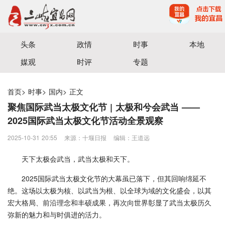
宜昌三峡融媒体中心主办
头条
政情
时事
本地
媒观
时评
专题
首页
>
时事
>
国内
>
正文
聚焦国际武当太极文化节 | 太极和兮会武当 ——
2025国际武当太极文化节活动全景观察
2025-10-31 20:55
来源：十堰日报
编辑：王道远
天下太极会武当，武当太极和天下。
2025国际武当太极文化节的大幕虽已落下，但其回响绵延不
绝。这场以太极为核、以武当为根、以全球为域的文化盛会，以其
宏大格局、前沿理念和丰硕成果，再次向世界彰显了武当太极历久
弥新的魅力和与时俱进的活力。