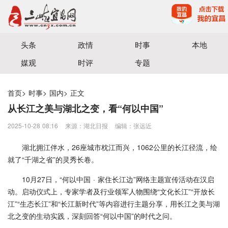
宜昌三峡融媒体中心主办
头条
政情
时事
本地
媒观
时评
专题
首页
>
时事
>
国内
>
正文
从长江之美与湖北之变，看“何以中国”
2025-10-28 08:16
来源：湖北日报
编辑：张远近
湖北拥江伴水，26座城市枕江而兴，1062公里的长江径流，绘
就了“千湖之省”的灵秀长卷。
10月27日，“何以中国 · 家住长江边”网络主题宣传活动在汉启
动。启动仪式上，专家学者及行业领军人物围绕“文化长江”“开放长
江”“生态长江”和“长江新时代”等内容进行主题分享，用长江之美与湖
北之变的生动实践，深刻回答“何以中国”的时代之问。