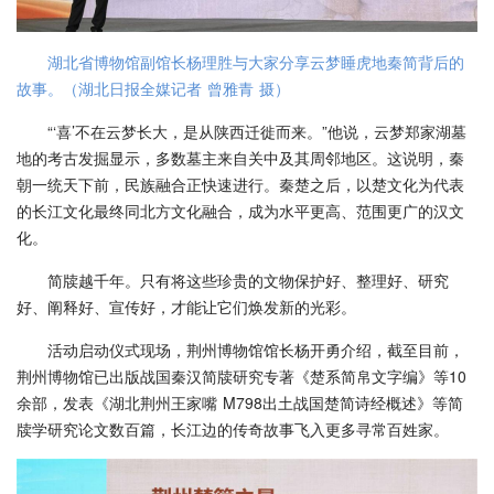
湖北省博物馆副馆长杨理胜与大家分享云梦睡虎地秦简背后的
故事。（湖北日报全媒记者 曾雅青 摄）
“‘喜’不在云梦长大，是从陕西迁徙而来。”他说，云梦郑家湖墓
地的考古发掘显示，多数墓主来自关中及其周邻地区。这说明，秦
朝一统天下前，民族融合正快速进行。秦楚之后，以楚文化为代表
的长江文化最终同北方文化融合，成为水平更高、范围更广的汉文
化。
简牍越千年。只有将这些珍贵的文物保护好、整理好、研究
好、阐释好、宣传好，才能让它们焕发新的光彩。
活动启动仪式现场，荆州博物馆馆长杨开勇介绍，截至目前，
荆州博物馆已出版战国秦汉简牍研究专著《楚系简帛文字编》等10
余部，发表《湖北荆州王家嘴 M798出土战国楚简诗经概述》等简
牍学研究论文数百篇，长江边的传奇故事飞入更多寻常百姓家。