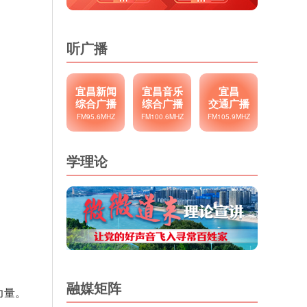
听广播
宜昌新闻
宜昌音乐
宜昌
综合广播
综合广播
交通广播
FM95.6MHZ
FM100.6MHZ
FM105.9MHZ
学理论
融媒矩阵
力量。