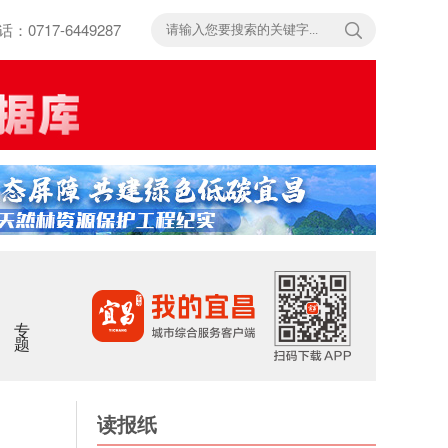
717-6449287
专题
读报纸