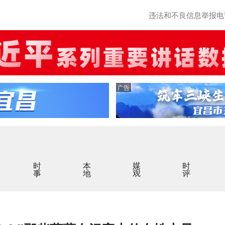
违法和不良信息举报电话：0
广告
时事
本地
媒观
时评