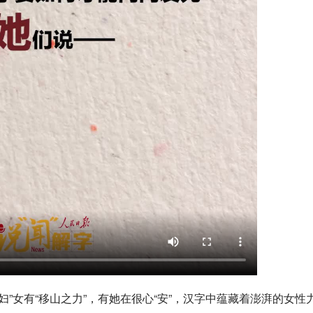
”女有“移山之力”，有她在很心“安”，汉字中蕴藏着澎湃的女性