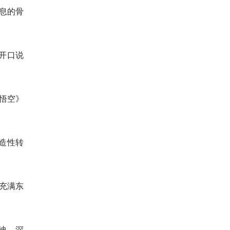
息的骨
开口说
悟空》
造性转
件充满东
迪，深