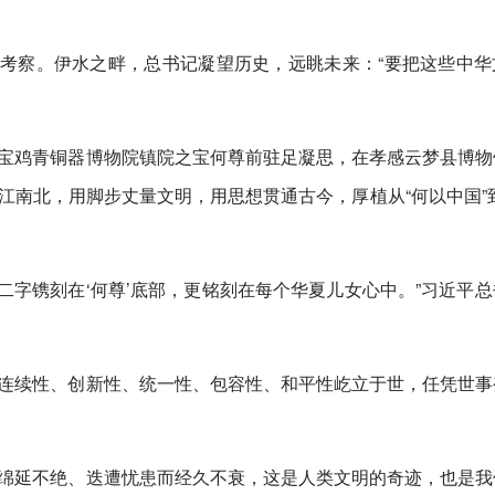
石窟考察。伊水之畔，总书记凝望历史，远眺未来：“要把这些中华
宝鸡青铜器博物院镇院之宝何尊前驻足凝思，在孝感云梦县博物
南北，用脚步丈量文明，用思想贯通古今，厚植从“何以中国”到
’二字镌刻在‘何尊’底部，更铭刻在每个华夏儿女心中。”习近平
连续性、创新性、统一性、包容性、和平性屹立于世，任凭世事
绵延不绝、迭遭忧患而经久不衰，这是人类文明的奇迹，也是我