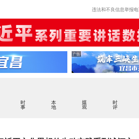
违法和不良信息举报电话：0
广告
时事
本地
媒观
时评