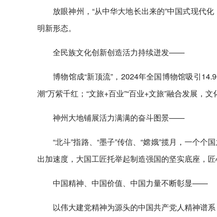
放眼神州，“从中华大地长出来的”中国式现代
明新形态。
全民族文化创新创造活力持续迸发——
博物馆成“新顶流”，2024年全国博物馆吸引14.9
潮”万紫千红；“文旅+百业”“百业+文旅”融合发展
神州大地铺展活力满满的奋斗图景——
“北斗”指路、“墨子”传信、“嫦娥”揽月，一个个
出加速度，大国工匠托举起制造强国的坚实底座，匠
中国精神、中国价值、中国力量不断彰显——
以伟大建党精神为源头的中国共产党人精神谱系