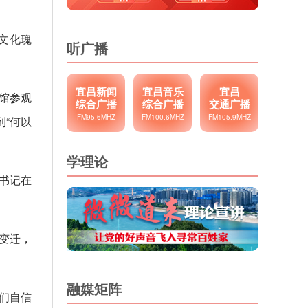
文化瑰
听广播
宜昌新闻
宜昌音乐
宜昌
馆参观
综合广播
综合广播
交通广播
FM95.6MHZ
FM100.6MHZ
FM105.9MHZ
“何以
学理论
总书记在
变迁，
融媒矩阵
们自信