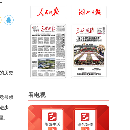
一
的历史
看电视
党带领
进步，
量。