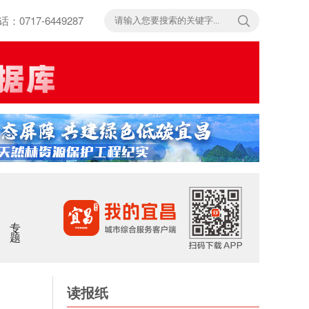
717-6449287
专题
读报纸