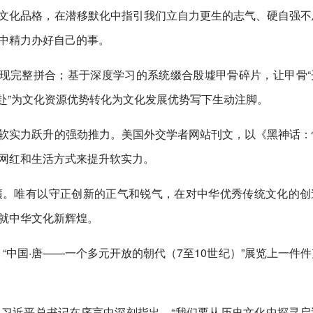
文化品格，在潜移默化中指引我们立自力更生的志气、硬自强不
中精力办好自己的事。
实现完整拼合；基于深度学习的系统缀合殷墟甲骨碎片，让甲骨“
奔赴”为文化资源优势转化为文化发展优势写下生动注脚。
软实力跃升的强劲推力。美国外交学者网站刊文，以《黑神话：
网红和生活方式来提升软实力。
壤。唯有以守正创新的正气和锐气，在对中华优秀传统文化的创
就中华文化新辉煌。
，“中国·唐——一个多元开放的朝代（7至10世纪）”展览上一件
习近平总书记在序言中深刻指出，“我们要从历史文化中探寻启