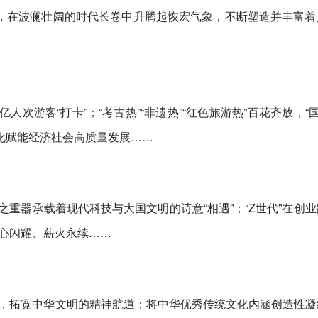
化，在波澜壮阔的时代长卷中升腾起恢宏气象，不断塑造并丰富着
亿人次游客“打卡”；“考古热”“非遗热”“红色旅游热”百花齐放，“国
，文化赋能经济社会高质量发展……
国之重器承载着现代科技与大国文明的诗意“相遇”；“Z世代”在创
心闪耀、薪火永续……
，拓宽中华文明的精神航道；将中华优秀传统文化内涵创造性凝