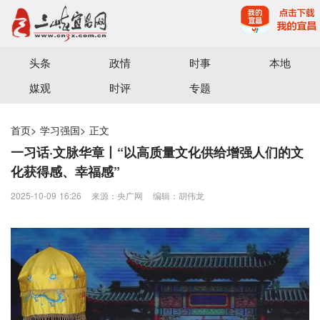
宜昌三峡融媒体中心主办
头条
政情
时事
本地
媒观
时评
专题
首页
>
学习强国
>
正文
一习话·文脉华章丨“以高质量文化供给增强人们的文
化获得感、幸福感”
2025-10-09 16:26
来源：​央广网
编辑：胡伟龙