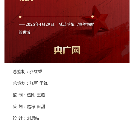
总监制：骆红秉
总策划：张军 于锋
监 制：伍刚 王薇
策 划：赵净 田甜
设 计：刘思岐