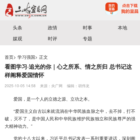
宜昌三峡融媒体中心主办
头条
政情
时事
本地
媒观
时评
专题
首页
>
学习强国
>
正文
看图学习·追光的你｜心之所系、情之所归 总书记这
样阐释爱国情怀
2025-10-05 14:58
来源：​央广网
编辑：胡伟龙
爱国，是一个人的立德之源、立功之本。
“爱国主义自古以来就流淌在中华民族血脉之中，去不掉，打不
破，灭不了，是中国人民和中华民族维护民族独立和民族尊严的强
大精神动力。”
党的十八大以来，习近平总书记发表一系列重要讲话，深刻阐