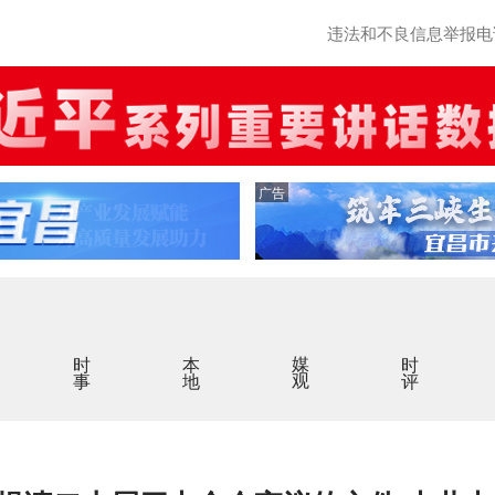
违法和不良信息举报电话：0
广告
时事
本地
媒观
时评