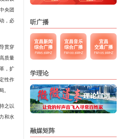
中央团
动，必
听广播
宜昌新闻
宜昌音乐
宜昌
导贯穿
综合广播
综合广播
交通广播
FM95.6MHZ
FM100.6MHZ
FM105.9MHZ
高质量
革，扩
学理论
定性作
局。
持之以
力和水
融媒矩阵