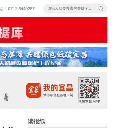
717-6449287
专题
读报纸